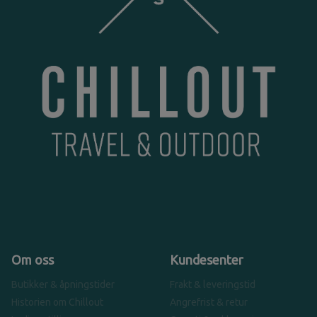
Om oss
Kundesenter
Butikker & åpningstider
Frakt & leveringstid
Historien om Chillout
Angrefrist & retur