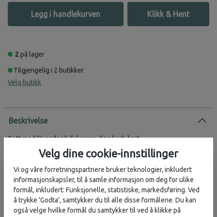
Legg i handlekurven
Klikk & Hent
2
på lager
Tilgjengelig i 2 butikker
Velg butikk
Beskrivelse
Sett med flagg for å dekorere dine kork-kart.
Velg dine cookie-innstillinger
Inneholder alle flagg for hvert kontinent
30 nåler som fungerer som flaggstenger
Vi og våre forretningspartnere bruker teknologier, inkludert
informasjonskapsler, til å samle informasjon om deg for ulike
formål, inkludert: Funksjonelle, statistiske, markedsføring. Ved
å trykke 'Godta', samtykker du til alle disse formålene. Du kan
Vurderinger
også velge hvilke formål du samtykker til ved å klikke på