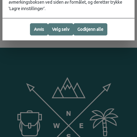
avmerkingsboksen ved siden av formålet, og deretter trykke
Produsent
'Lagre innstillinger'.
Avvis
Velg selv
Godkjenn alle