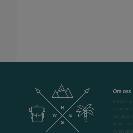
Om oss
Butikker &
Historien 
Ledige stil
Kundeklub
Kundeomta