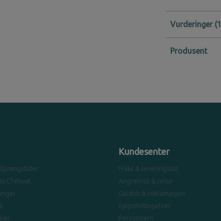
Vurderinger
Produsent
Kundesenter
 åpningstider
Frakt & leveringstid
om Chillout
Angrefrist & retur
linger
Garanti & reklamasjon
b
Kjøpsbetingelser
ler
Personvern