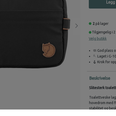
Legg 
2
på lager
Tilgjengelig i 2
Velg butikk
🧼 God plass 
🪡 Laget i G-1
🪝 Krok for op
Beskrivelse
Slitesterk toalet
Toalettveske lag
hovedrom med fle
stabilitet og bes
Utvendig glidelå