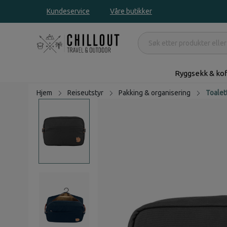
Kundeservice
Våre butikker
Ryggsekk & kof
Hjem
Reiseutstyr
Pakking & organisering
Toale