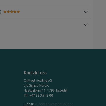
Karakter:
5.0 av 5 mulige
Kontakt oss
Chillout Holding AS
c/o Sajaco Nordic,
Høstbakken 11, 1793 Tistedal
Tlf: +47 22 35 42 00
E-post:
kundeservice@chillout.no