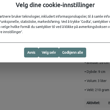
PFAS.
Velg dine cookie-innstillinger
Materialer
artnere bruker teknologier, inkludert informasjonskapsler, til å samle in
Laget i sliteste
 Funksjonelle, statistiske, markedsføring. Ved å trykke 'Godta', samtykker d
økologisk bomull
velge hvilke formål du samtykker til ved å klikke på avmerkingsboksen v
e innstillinger'.
Inneholder ingen
Mål og vekt
Avvis
Velg selv
Godkjenn alle
• Høyde: 17 cm
• Bredde: 26 cm
• Dybde: 9 cm
• Volum: 3 liter
• Vekt: 210 gram
Aktivitet:
B