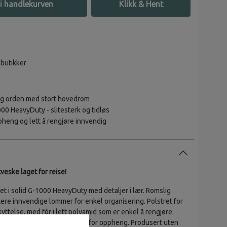
i handlekurven
Klikk & Hent
 butikker
og orden med stort hovedrom
000 HeavyDuty - slitesterk og tidløs
pheng og lett å rengjøre innvendig
tveske laget for reise!
et i solid G-1000 HeavyDuty med detaljer i lær. Romslig
re innvendige lommer for enkel organisering. Polstret for
kyttelse, med fôr i lett polyamid som er enkel å rengjøre.
slomme, lærhåndtak og krok for oppheng. Produsert uten