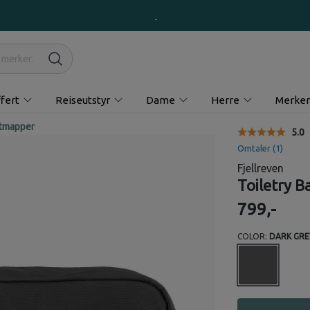
fert
Reiseutstyr
Dame
Herre
Merker
ttmapper
Gjen
5.0
Omtaler (
1
)
Fjellreven
Toiletry 
799,-
COLOR:
DARK GRE