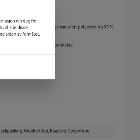
formasjon om deg for
rkt G-1000® HeavyDuty – 65 % resirkulert polyester og 35 %
u til alle disse
.
ed siden av formålet,
 materialer med animalsk opprinnelse.
ackpacking
, Weekendtur
, Roadtrip
, Sydenferie