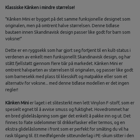
Klassiske Kånken i mindre størrelse!
Kånken Mini er bygget på det samme funksjonelle designet som
originalen, men på omtrent halve størrelsen. Denne tidløse
bautaen innen Skandinavisk design passer like godt for barn som
voksne!
Dette er en ryggsekk som har gjort seg fortjent til en kult-status i
verdenen av enkelt men funksjonellt Skandinavisk design, og har
stått fjellstøtt gjennom flere tiår på markedet. Kånken Mini er
omtrent halvparten av størrelsen til originalen, og passer like godt
som barnesekk med plass til klesskift og matpakke eller som et
alternativ for voksne... med denne tidløse modellen er det ingen
regler!
Kånken Mini
er laget i et slitesterkt men lett Vinylon F-stoff, som er
spesielt egnet til å avvise smuss og fuktighet. Hovedrommet har
en bred glidelåsåpning som gjør det enkelt å pakke inn og ut. Det
finnes to flate sidelommer til drikkeflasker eller termos, og en
ekstra glidelåslomme i front som er perfekt for småting du vil ha
rask tilgang til. Et medfølgende sitteunderlag i PE-skum sitter i den