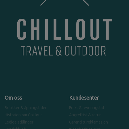
Om oss
Kundesenter
Butikker & åpningstider
Frakt & leveringstid
Historien om Chillout
Angrefrist & retur
Ledige stillinger
Garanti & reklamasjon