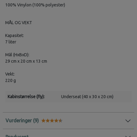
100% Vinylon (100% polyester)
MÅL OG VEKT
Kapasitet:
7 liter
Mål (HxBxD):
29 cm x 20 cm x 13 cm
Vekt:
220 g
Kabinstørrelse (fly):
Underseat (40 x 30 x 20 cm)
Vurderinger
Karakter:
4.7 av 5 mulige
Produsent