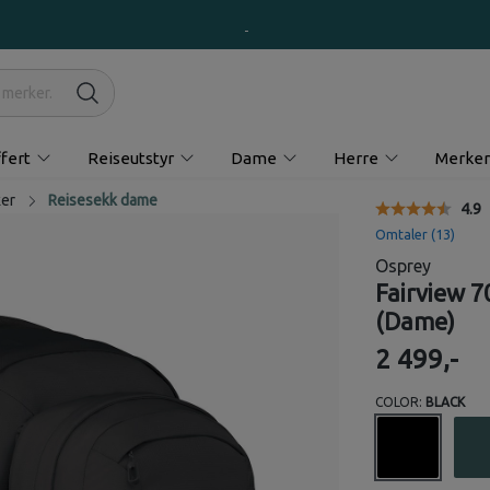
fert
Reiseutstyr
Dame
Herre
Merker
ker
Reisesekk dame
Gjen
4.9
Omtaler (
13
)
Osprey
Fairview 7
(Dame)
2 499,-
COLOR:
BLACK