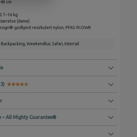
 46 cm
:
7–16 kg
tørrelse (dame)
sign®-godkjent resirkulert nylon, PFAS-fri DWR
Backpacking
, Weekendtur
, Safari
, Interrail
de
Karakter:
4.9 av 5 mulige
r
 – All Mighty Guarantee®