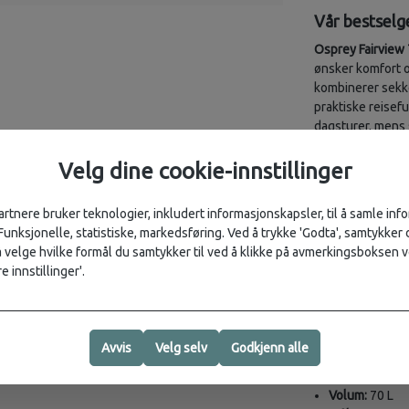
Vår bestselg
Osprey Fairview
ønsker komfort og
kombinerer sekk
praktiske reisef
dagsturer, mens 
sidevegger beskyt
Velg dine cookie-innstillinger
Egenskaper:
Justerbar ryg
artnere bruker teknologier, inkludert informasjonskapsler, til å samle in
Lett LightWire
 Funksjonelle, statistiske, markedsføring. Ved å trykke 'Godta', samtykker d
Stor frontåpni
velge hvilke formål du samtykker til ved å klikke på avmerkingsboksen v
WingJacket™ 
e innstillinger'.
Ryggpanel, sk
Avtakbar dagse
bluesign®-god
Avvis
Velg selv
Godkjenn alle
Spesifikasjoner:
Volum:
70 L