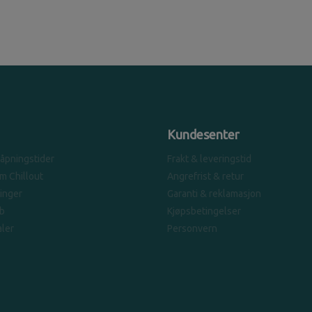
Kundesenter
 åpningstider
Frakt & leveringstid
om Chillout
Angrefrist & retur
linger
Garanti & reklamasjon
b
Kjøpsbetingelser
ler
Personvern