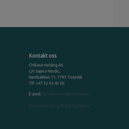
Kontakt oss
Chillout Holding AS
c/o Sajaco Nordic,
Høstbakken 11, 1793 Tistedal
Tlf: +47 22 35 42 00
E-post:
kundeservice@chillout.no
Bli medlem nå og få alle fordelene