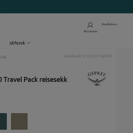
Utforsk
Varekode: 810165746008
nomsnittskarakter:
(
stemmer:
56
)
0 Travel Pack reisesekk