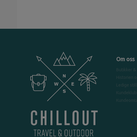
Om oss
Butikker &
Historien 
Ledige stil
Kundeklub
Kundeomta