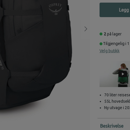
Legg 
2
på lager
Tilgjengelig i 1
Velg butikk
70 liter reises
55L hovedsekk
Ny utvage i 20
Beskrivelse