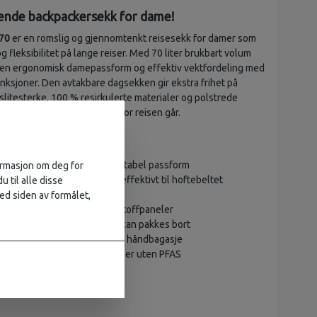
ende backpackersekk for dame!
 70
er en romslig og gjennomtenkt reisesekk for damer som
 fleksibilitet på lange reiser. Med 70 liter brukbart volum
en ergonomisk damepassform og effektiv vektfordeling med
unksjoner. Den avtakbare dagsekken gir ekstra frihet på
slitesterke, 100 % resirkulerte materialer og polstrede
ter utstyret ditt uansett hvor reisen går.
glengde for presis og komfortabel passform
formasjon om deg for
-ramme som overfører vekt effektivt til hoftebeltet
u til alle disse
ng med låsbare glidelåser
ed siden av formålet,
kompresjonsstropper med stoffpaneler
ulderremmer og hoftebelte kan pakkes bort
kk (15 L) for dagsturer eller håndbagasje
kjente, resirkulerte materialer uten PFAS