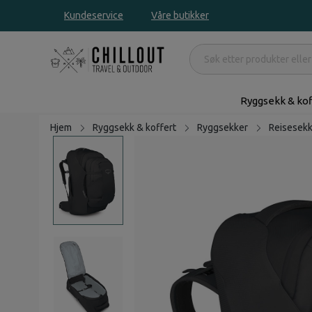
Kundeservice
Våre butikker
Ryggsekk & kof
Hjem
Ryggsekk & koffert
Ryggsekker
Reisesek