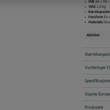
Mål:
66 × 38 ×
Vekt:
2,0 kg
Bærekapasitet
Passform:
Én s
Materiale:
blue
Aktivitet:
Størrelsesgui
Vurderinger
Spesifikasjone
Osprey Europe
Produsent