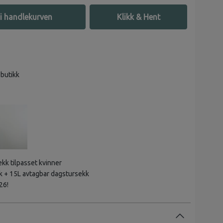
i handlekurven
Klikk & Hent
 butikk
ekk tilpasset kvinner
 + 15L avtagbar dagstursekk
26!