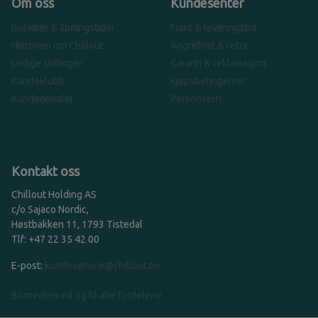
Om oss
Kundesenter
Butikker & åpningstider
Frakt & leveringstid
Historien om Chillout
Angrefrist & retur
Ledige stillinger
Garanti & reklamasjon
Kundeklubb
Kjøpsbetingelser
Kundeomtaler
Personvern
Kontakt oss
Chillout Holding AS
c/o Sajaco Nordic,
Høstbakken 11, 1793 Tistedal
Tlf: +47 22 35 42 00
E-post:
kundeservice@chillout.no
Bli medlem nå og få alle fordelene