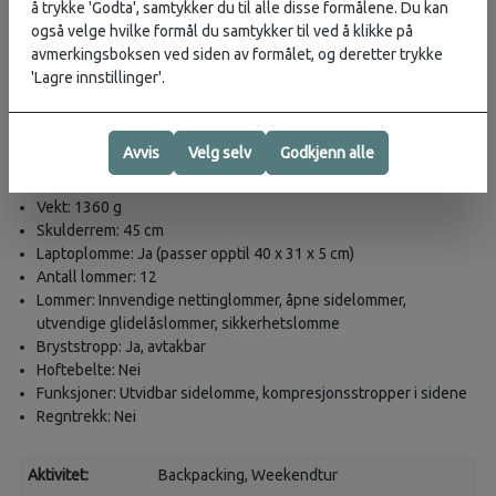
å trykke 'Godta', samtykker du til alle disse formålene. Du kan
Yttermateriale: 100 % resirkulert polyamid 500D
også velge hvilke formål du samtykker til ved å klikke på
Innerstoff: 100 % resirkulert polyamid 210D
avmerkingsboksen ved siden av formålet, og deretter trykke
Tekniske detaljer
'Lagre innstillinger'.
Høyde: 55 cm
Bredde: 35 cm
Avvis
Velg selv
Godkjenn alle
Dybde: 23 cm
Volum: 42 liter
Vekt: 1360 g
Skulderrem: 45 cm
Laptoplomme: Ja (passer opptil 40 x 31 x 5 cm)
Antall lommer: 12
Lommer: Innvendige nettinglommer, åpne sidelommer,
utvendige glidelåslommer, sikkerhetslomme
Bryststropp: Ja, avtakbar
Hoftebelte: Nei
Funksjoner: Utvidbar sidelomme, kompresjonsstropper i sidene
Regntrekk: Nei
Aktivitet:
Backpacking
, Weekendtur