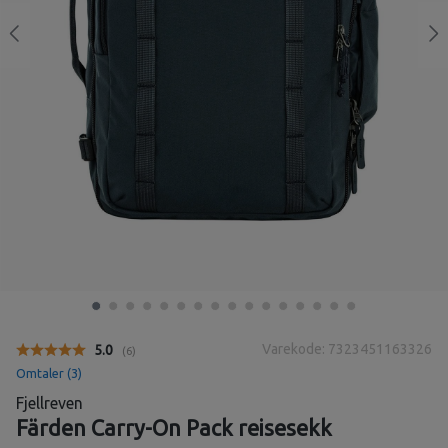
Varekode: 7323451163326
Gjennomsnittskarakter:
5.0
(
stemmer:
6
)
Omtaler (
3
)
Fjellreven
Färden Carry-On Pack reisesekk