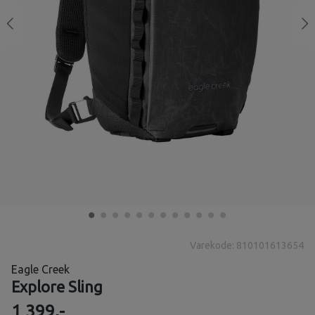
Varekode: 810101613654
Eagle Creek
Explore Sling
1 399,-