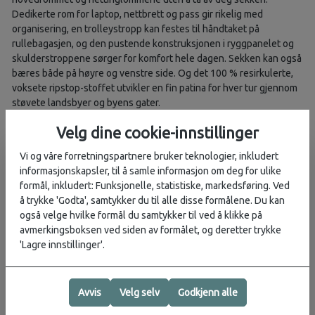
Dedikerte rom for laptop, nettbrett og pass gir rikelig med
organisering, en trolleystropp kan festes til håndtaket på
rullebagasjen, og den pustende konstruksjonen i ryggpanelet og
skulderstroppene sørger for komfort hele dagen. Sekken kan også
bæres både på høyre og venstre side. Og det 100 % resirkulerte,
voksete ripstop-stoffet utvikler en fin patina for hver tur gjennom
støvete landsbyer og byens gater.
Funksjoner
Velg dine cookie-innstillinger
• Full åpning til hovedrommet.
Vi og våre forretningspartnere bruker teknologier, inkludert
• Frontlomme med glidelås og organisering.
informasjonskapsler, til å samle informasjon om deg for ulike
• Daisy chain-festepunkter på sidene for enkel montering av utstyr.
formål, inkludert: Funksjonelle, statistiske, markedsføring. Ved
• Polstret ryggpanel i skum.
å trykke 'Godta', samtykker du til alle disse formålene. Du kan
• Skjult lomme på baksiden.
også velge hvilke formål du samtykker til ved å klikke på
• Innvendig organiserer i trekkspillstil.
avmerkingsboksen ved siden av formålet, og deretter trykke
'Lagre innstillinger'.
Spesifikasjoner
• Vekt: 650 g
Avvis
Velg selv
Godkjenn alle
• Kapasitet: 12 L
• Mål: 36 x 25 x 13 cm