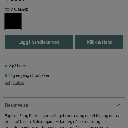
COLOR:
BLACK
Legg i handlekurven
Klikk & Hent
2
på lager
Tilgjengelig i 2 butikker
Velg butikk
Beskrivelse
Explore Sling Pack er spesiallaget for rask og enkel tilgang mens
du er på farten: Sideinngangen lar deg nå det du trenger i
hovedrommet og nettinglommene uten å ta av deg sekken.