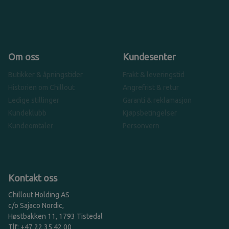
Om oss
Kundesenter
Butikker & åpningstider
Frakt & leveringstid
Historien om Chillout
Angrefrist & retur
Ledige stillinger
Garanti & reklamasjon
Kundeklubb
Kjøpsbetingelser
Kundeomtaler
Personvern
Kontakt oss
Chillout Holding AS
c/o Sajaco Nordic,
Høstbakken 11, 1793 Tistedal
Tlf: +47 22 35 42 00