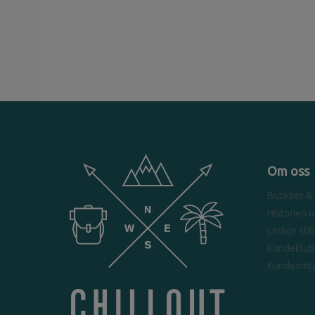
Om oss
Butikker &
Historien 
Ledige stil
Kundeklub
Kundeomta