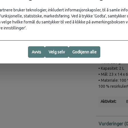
• Trolleystropp 
artnere bruker teknologier, inkludert informasjonskapsler, til å samle in
• Polstret rom fo
 Funksjonelle, statistiske, markedsføring. Ved å trykke 'Godta', samtykker d
• Stabiliserings
velge hvilke formål du samtykker til ved å klikke på avmerkingsboksen v
• Sidehåndtak.
e innstillinger'.
• Elastisk netti
• Stor frontlomm
• Reflekterende 
Spesifikasjoner
Avvis
Velg selv
Godkjenn alle
• Vekt: 220 g
• Kapasitet: 2 L
• Mål: 23 x 14 x 
• Materiale: 100
100 % resirkuler
Aktivitet:
Vurderinger