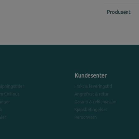
Produsent
Kundesenter
 åpningstider
Frakt & leveringstid
om Chillout
Angrefrist & retur
linger
Garanti & reklamasjon
b
Kjøpsbetingelser
ler
Personvern