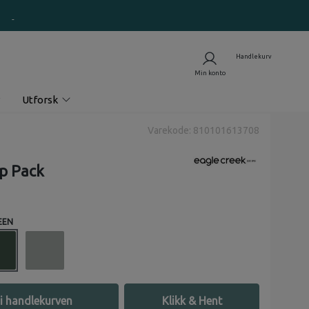
Utforsk
Varekode: 810101613708
ip Pack
EEN
i handlekurven
Klikk & Hent