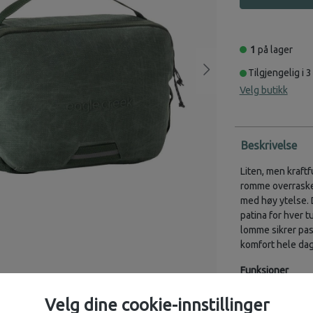
1
på lager
Tilgjengelig i 3
Velg butikk
Beskrivelse
Liten, men kraftf
romme overraske
med høy ytelse. 
patina for hver 
lomme sikrer pas
komfort hele da
Funksjoner
• Allsidig tilgan
Velg dine cookie-innstillinger
• Sentrert stropp