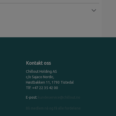
Kontakt oss
Chillout Holding AS
c/o Sajaco Nordic,
Høstbakken 11, 1793 Tistedal
Tlf: +47 22 35 42 00
E-post:
kundeservice@chillout.no
Bli medlem nå og få alle fordelene