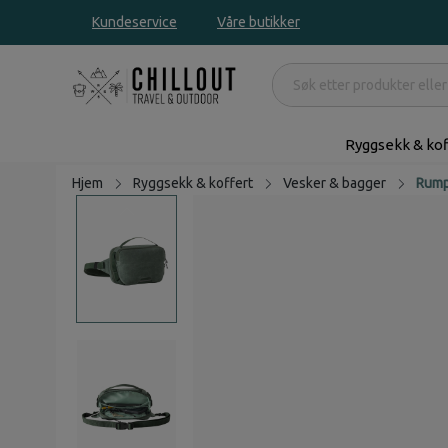
Kundeservice
Våre butikker
Ryggsekk & kof
Hjem
Ryggsekk & koffert
Vesker & bagger
Rump