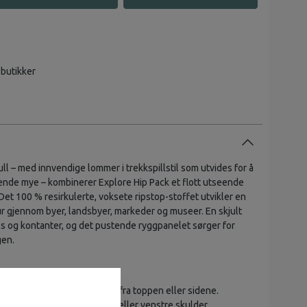
 butikker
ull – med innvendige lommer i trekkspillstil som utvides for å
nde mye – kombinerer Explore Hip Pack et flott utseende
Det 100 % resirkulerte, voksete ripstop-stoffet utvikler en
tur gjennom byer, landsbyer, markeder og museer. En skjult
s og kontanter, og det pustende ryggpanelet sørger for
gen.
g med toveis glidelås – åpnes fra toppen eller sidene.
osisjon for bæring på høyre eller venstre skulder.