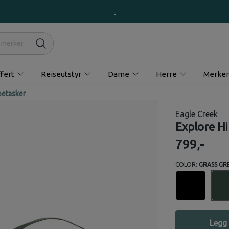
fert
Reiseutstyr
Dame
Herre
Merker
etasker
Eagle Creek
Explore H
799,-
COLOR:
GRASS GR
Legg 