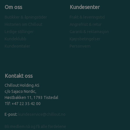
Om oss
Kundesenter
Butikker & åpningstider
Frakt & leveringstid
Historien om Chillout
Angrefrist & retur
Ledige stillinger
Garanti & reklamasjon
Kundeklubb
Kjøpsbetingelser
Kundeomtaler
Personvern
Kontakt oss
Chillout Holding AS
c/o Sajaco Nordic,
Høstbakken 11, 1793 Tistedal
Tlf: +47 22 35 42 00
E-post:
kundeservice@chillout.no
Bli medlem nå og få alle fordelene