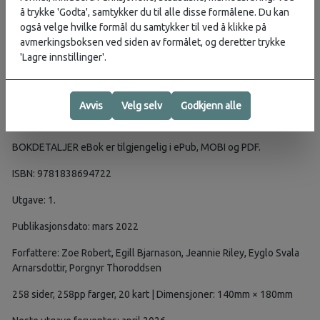
attraksjonene og aktivitetene foreslått av våre lokale eksperter -
å trykke 'Godta', samtykker du til alle disse formålene. Du kan
og lage din egen drømmereiserute for å komme bort fra
også velge hvilke formål du samtykker til ved å klikke på
hverdagen. Åpne enda flere reiseskatter ved å bruke QR-kodene
avmerkingsboksen ved siden av formålet, og deretter trykke
gjennom hver guide og oppdag minneverdige reiseøyeblikk du
'Lagre innstillinger'.
aldri vil glemme.
DEKKER Dekker Reykjavik, sørvest for Island og Reykjanes-halvøya,
Gullfoss, sørkysten og de sørlige høylandene, øst og sørøst for
Avvis
Velg selv
Godkjenn alle
Island, Akureyri, nord for Island, Vestfjordene, vest for Island
BOKDETALJER eBok er tilgjengelig i ePub, MOBI og PDF.
ISBN: 9781838694722
Utgave: 1.
Publikasjonsdato: mars 2022
Forfattere: Zoe Robert, Egill Bjarnason, Jeannie Riley, Eyglo Svala
Arnarsdottir, Porgnyr Thoroddsen
258 sider, 258pp farger, 20 kart | Dimensjoner: 140mm × 180mm