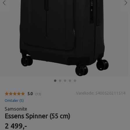
Varekode: 5400520211514
Gjennomsnittskarakter:
5.0
(
stemmer:
13
)
Omtaler (
5
)
Samsonite
Essens Spinner (55 cm)
2 499,-