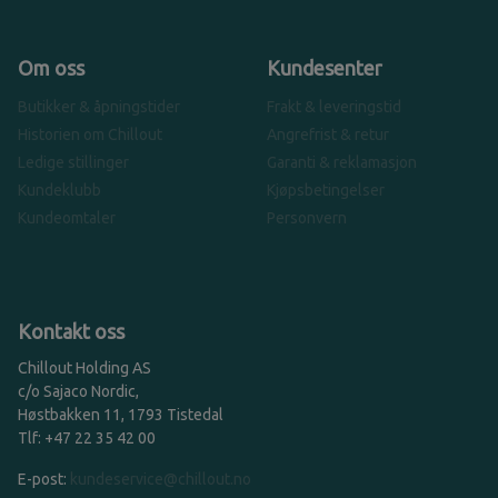
Om oss
Kundesenter
Butikker & åpningstider
Frakt & leveringstid
Historien om Chillout
Angrefrist & retur
Ledige stillinger
Garanti & reklamasjon
Kundeklubb
Kjøpsbetingelser
Kundeomtaler
Personvern
Kontakt oss
Chillout Holding AS
c/o Sajaco Nordic,
Høstbakken 11, 1793 Tistedal
Tlf: +47 22 35 42 00
E-post:
kundeservice@chillout.no