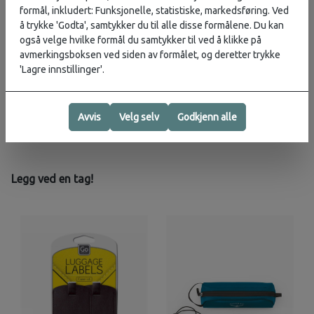
formål, inkludert: Funksjonelle, statistiske, markedsføring. Ved
Vurderinger
å trykke 'Godta', samtykker du til alle disse formålene. Du kan
Karakter:
5.0 av 5 mulige
også velge hvilke formål du samtykker til ved å klikke på
avmerkingsboksen ved siden av formålet, og deretter trykke
Produsent
'Lagre innstillinger'.
Avvis
Velg selv
Godkjenn alle
Legg ved en tag!