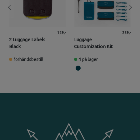
129,-
259,-
2 Luggage Labels
Luggage
Black
Customization Kit
forhåndsbestill
1
på lager