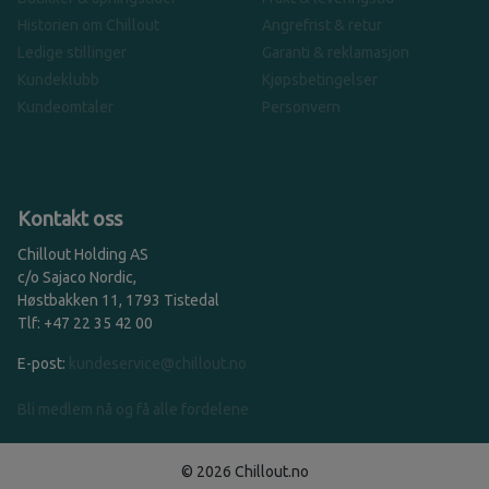
Historien om Chillout
Angrefrist & retur
Ledige stillinger
Garanti & reklamasjon
Kundeklubb
Kjøpsbetingelser
Kundeomtaler
Personvern
Kontakt oss
Chillout Holding AS
c/o Sajaco Nordic,
Høstbakken 11, 1793 Tistedal
Tlf: +47 22 35 42 00
E-post:
kundeservice@chillout.no
Bli medlem nå og få alle fordelene
© 2026 Chillout.no