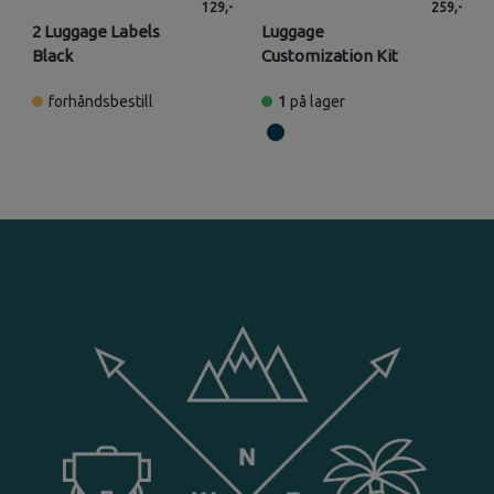
129,-
259,-
2 Luggage Labels
Luggage
Black
Customization Kit
forhåndsbestill
1
på lager