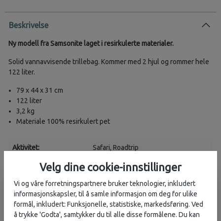
Beskrivelse
Ny modell fra Samsonite laget i resirkulerte materialer.
Solid vannavvisende trillebag. Kommer med 2 hjul og rommer hele
122 liter.
79 x 44 x 31 cm
122 liter
3,2 kg
Materiale 100% resirkulert pet
Aktivitet:
Safari
, Roadtrip
Velg dine cookie-innstillinger
Vi og våre forretningspartnere bruker teknologier, inkludert
Vurderinger
informasjonskapsler, til å samle informasjon om deg for ulike
Karakter:
5.0 av 5 mulige
formål, inkludert: Funksjonelle, statistiske, markedsføring. Ved
Produsent
å trykke 'Godta', samtykker du til alle disse formålene. Du kan