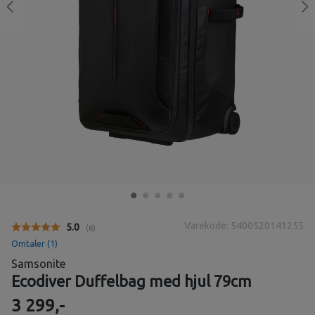
Varekode: 5400520141255
Gjennomsnittskarakter:
5.0
(
stemmer:
6
)
Omtaler (
1
)
Samsonite
Ecodiver Duffelbag med hjul 79cm
3 299,-