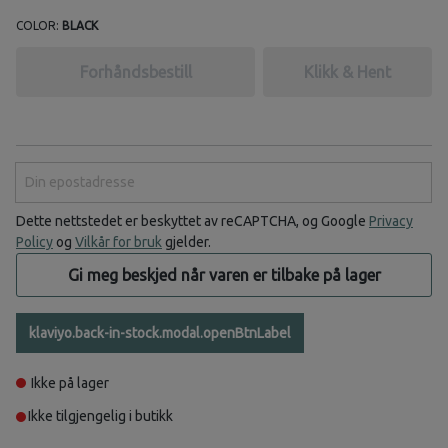
COLOR:
BLACK
Forhåndsbestill
Klikk & Hent
Din epostadresse
Dette nettstedet er beskyttet av reCAPTCHA, og Google
Privacy
Policy
og
Vilkår for bruk
gjelder.
Gi meg beskjed når varen er tilbake på lager
klaviyo.back-in-stock.modal.openBtnLabel
Ikke på lager
Ikke tilgjengelig i butikk