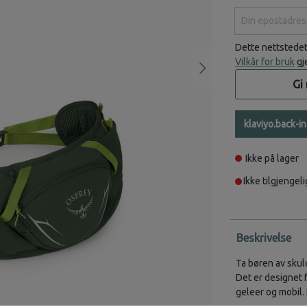
Din epostadress
Dette nettstede
Vilkår for bruk
gj
Gi
klaviyo.back-i
Ikke på lager
Ikke tilgjengeli
Beskrivelse
Ta børen av skul
Det er designet f
geleer og mobil. 