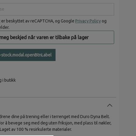
e
t er beskyttet av reCAPTCHA, og Google
Privacy Policy
og
elder.
 meg beskjed når varen er tilbake på lager
n-stock.modal.openBtnLabel
g i butikk
drene dine på trening eller i terrenget med Duro Dyna Belt.
or å bevege seg med deg uten friksjon, med plass til nøkler,
Laget av 100 % resirkulerte materialer.