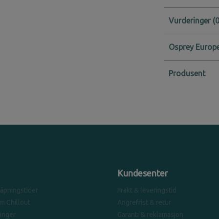
Vurderinger
Osprey Europe
Produsent
Kundesenter
 åpningstider
Frakt & leveringstid
om Chillout
Angrefrist & retur
linger
Garanti & reklamasjon