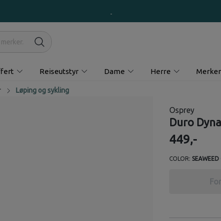
fert
Reiseutstyr
Dame
Herre
Merker
r
Løping og sykling
Osprey
Duro Dyna
449,-
COLOR:
SEAWEED
For