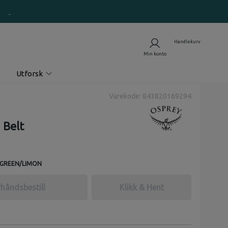
Utforsk
Varekode: 843820169294
 Belt
 GREEN/LIMON
håndsbestill
Klikk & Hent