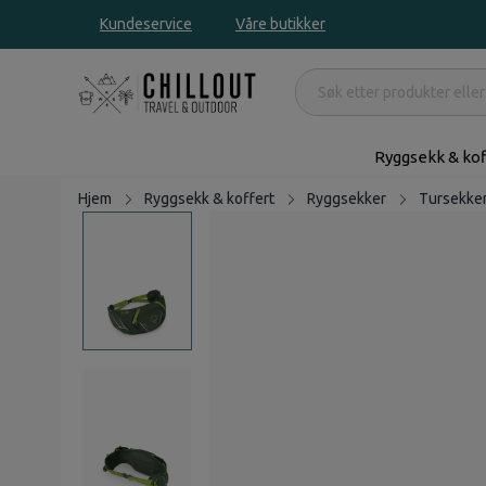
Kundeservice
Våre butikker
Ryggsekk & kof
Hjem
Ryggsekk & koffert
Ryggsekker
Tursekke