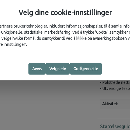
NB! Flasker følg
Velg dine cookie-innstillinger
Weight:
0.2 kg
Dimensions (CM)
artnere bruker teknologier, inkludert informasjonskapsler, til å samle in
 Funksjonelle, statistiske, markedsføring. Ved å trykke 'Godta', samtykker d
Fabric:
320Gr Nyl
velge hvilke formål du samtykker til ved å klikke på avmerkingsboksen v
e innstillinger'.
Egenskaper
• 100 % netting
• To skråstilte 
Avvis
Velg selv
Godkjenn alle
• To åpne hoftelo
• Baklomme med 
• Polstrede nett
• Utvendige feste
Aktivitet:
Størrelsesgui