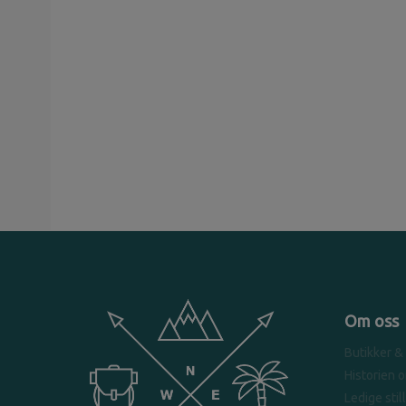
Om oss
Butikker &
Historien 
Ledige stil