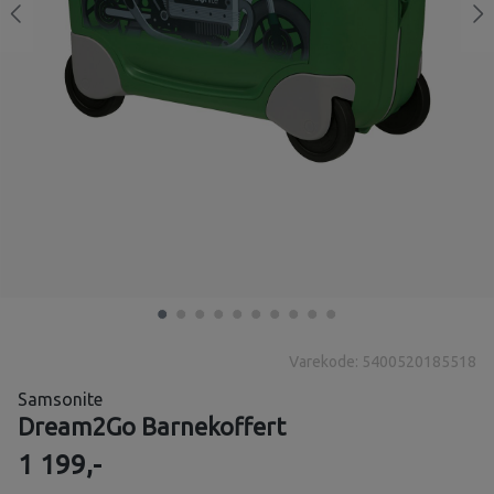
Varekode: 5400520185518
Samsonite
Dream2Go Barnekoffert
1 199,-