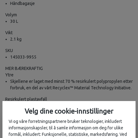
Håndbagasje
Volym
30 L
Vikt
2.1 kg
SKU
145033-9955
MER BÆREKRAFTIG
Ytre
Skjellene er laget med minst 70 % resirkulert polypropylen etter
forbruk, en del av vårt Recyclex™ Material Technology Initiative.
Resirkulert plastavfall
Skjellene er laget med tilsvarende 253 yoghurtbeger på 4g.
Velg dine cookie-innstillinger
Fornybar energi
Vi og våre forretningspartnere bruker teknologier, inkludert
Grønn strøm brukes til skallproduksjon og
informasjonskapsler, til å samle informasjon om deg for ulike
sluttproduktmontering
formål, inkludert: Funksjonelle, statistiske, markedsføring. Ved