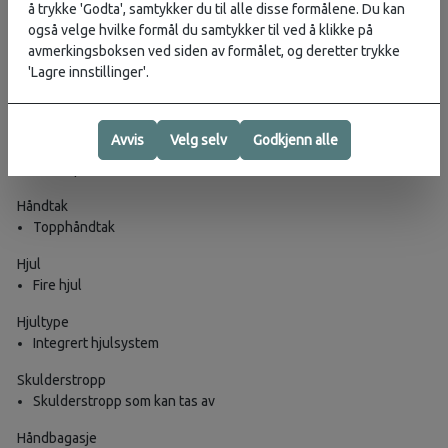
å trykke 'Godta', samtykker du til alle disse formålene. Du kan
Produsert i Europa
også velge hvilke formål du samtykker til ved å klikke på
Ja
avmerkingsboksen ved siden av formålet, og deretter trykke
UTSIDEN
'Lagre innstillinger'.
Kategori
Hard koffert
Avvis
Velg selv
Godkjenn alle
Lås
Fast 2-punktslås
Håndtak
Topphåndtak
Hjul
Fire hjul
Hjultype
Integrert hjulsystem
Skulderstropp
Skulderstropp som kan tas av
Håndbagasje