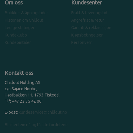
Om oss
Kundesenter
Butikker & åpningstider
Frakt & leveringstid
Historien om Chillout
Angrefrist & retur
Ledige stillinger
Garanti & reklamasjon
Kundeklubb
Kjøpsbetingelser
Kundeomtaler
Personvern
Kontakt oss
Chillout Holding AS
c/o Sajaco Nordic,
Høstbakken 11, 1793 Tistedal
Tlf: +47 22 35 42 00
E-post:
kundeservice@chillout.no
Bli medlem nå og få alle fordelene