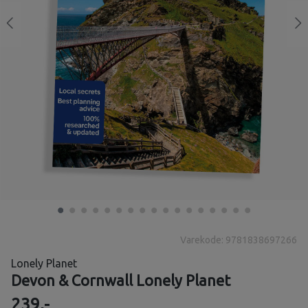
Varekode: 9781838697266
Lonely Planet
Devon & Cornwall Lonely Planet
239,-