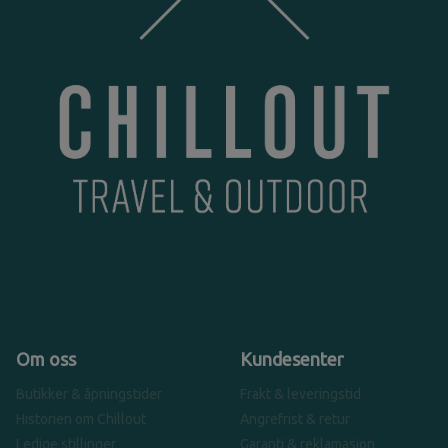
Om oss
Kundesenter
Butikker & åpningstider
Frakt & leveringstid
Historien om Chillout
Angrefrist & retur
Ledige stillinger
Garanti & reklamasjon