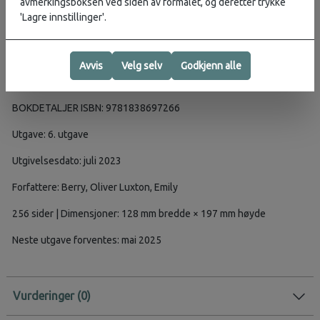
avmerkingsboksen ved siden av formålet, og deretter trykke
Språk - essensielle fraser og språktips.
'Lagre innstillinger'.
Insider tips for å spare tid og penger, samt komme deg rundt
som en lokal, unngå folkemengder og problemområder.
Avvis
Velg selv
Godkjenn alle
OMFATTER Exeter, Torquay, Plymouth, Dartmoor, Exmoor, Bodmin,
Newquay, Isles of Scilly
BOKDETALJER ISBN: 9781838697266
Utgave: 6. utgave
Utgivelsesdato: juli 2023
Forfattere: Berry, Oliver Luxton, Emily
256 sider | Dimensjoner: 128 mm bredde × 197 mm høyde
Neste utgave forventes: mai 2025
Vurderinger