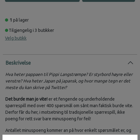
1
på lager
Tilgjengelig i 3 butikker
Velg butikk
Beskrivelse
Hva heter pappaen til Pippi Langstrømpe? Er styrbord høyre eller
venstre? Hva heter Japan på japansk, og hvor mange tegn er det
meste du kan skrive på Twitter?
Det burde man jo vite!
er et fengende og underholdende
spørrespill med over 400 spørsmål om sånt man faktisk burde vite.
Derfor får du her, i motsetning til tradisjonelle spørrespill, ikke
poeng for rett svar bare minuspoeng for feil!
Antallet minuspoeng kommer an på hvor enkelt spørsmålet er, og
svarer man feil på et kjempeenkelt spørsmål, blir man straks