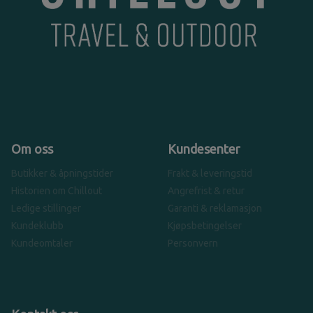
Om oss
Kundesenter
Butikker & åpningstider
Frakt & leveringstid
Historien om Chillout
Angrefrist & retur
Ledige stillinger
Garanti & reklamasjon
Kundeklubb
Kjøpsbetingelser
Kundeomtaler
Personvern