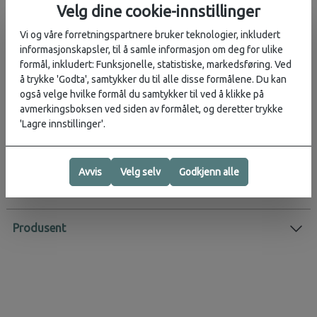
straffet med mange minuspoeng.
Velg dine cookie-innstillinger
Vær forberedt på å bli usikker på selv de enkleste spørsmål når du
Vi og våre forretningspartnere bruker teknologier, inkludert
verken har Google eller Wikipedia for hånden! Et helsprøtt,
informasjonskapsler, til å samle informasjon om deg for ulike
nervepirrende og morsomt spill som garantert vil by på jernteppe,
formål, inkludert: Funksjonelle, statistiske, markedsføring. Ved
latter og pinlige svar. En ting er sikkert, du vil høre deg selv si:
å trykke 'Godta', samtykker du til alle disse formålene. Du kan
Ah..Det burde man jo vite!
også velge hvilke formål du samtykker til ved å klikke på
avmerkingsboksen ved siden av formålet, og deretter trykke
Antall spillere:
2+
'Lagre innstillinger'.
Spilletid:
15-45 minutter
Avvis
Velg selv
Godkjenn alle
Vurderinger
Produsent