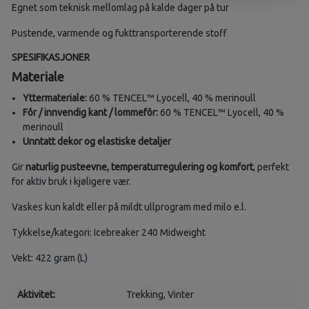
Egnet som teknisk mellomlag på kalde dager på tur
Pustende, varmende og fukttransporterende stoff
SPESIFIKASJONER
Materiale
Yttermateriale:
60 % TENCEL™ Lyocell, 40 % merinoull
Fôr / innvendig kant / lommefôr:
60 % TENCEL™ Lyocell, 40 %
merinoull
Unntatt dekor og elastiske detaljer
Gir
naturlig pusteevne, temperaturregulering og komfort
, perfekt
for aktiv bruk i kjøligere vær.
Vaskes kun kaldt eller på mildt ullprogram med milo e.l.
Tykkelse/kategori: Icebreaker 240 Midweight
Vekt: 422 gram (L)
Aktivitet:
Trekking
, Vinter