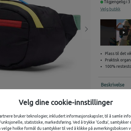
Tilgjengelig i 3
Velg butikk
Plass til det vi
Praktisk organ
100% restestof
Beskrivelse
Praktisk rum
Velg dine cookie-innstillinger
Kapai 1.5L er en
en begrenset mon
artnere bruker teknologier, inkludert informasjonskapsler, til å samle in
overraskelse. M
 Funksjonelle, statistiske, markedsføring. Ved å trykke 'Godta', samtykker d
det mest nødven
velge hvilke formål du samtykker til ved å klikke på avmerkingsboksen v