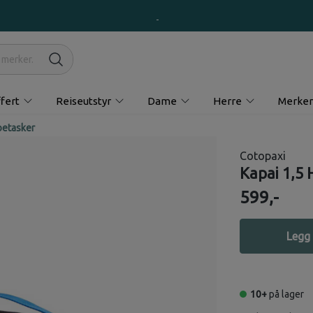
fert
Reiseutstyr
Dame
Herre
Merker
etasker
Cotopaxi
Kapai 1,5 
599,-
Legg 
10+
på lager