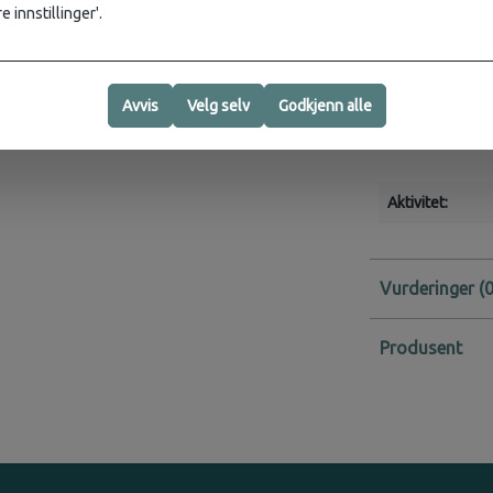
Spesifikasjoner
e innstillinger'.
Volum:
1,5 L
Mål:
18 × 10 ×
Vekt:
110 g
Avvis
Velg selv
Godkjenn alle
Materiale:
100
Livrem:
Juster
Aktivitet:
Vurderinger
Produsent