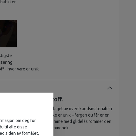
 butikker
ktigste
isering
f - hver vare er unik
petaske i 100% restestoff.
 liten og praktisk rumpetaske laget av overskuddsmaterialer i
ochrome-utgave. Hver veske er unik – fargen du får er en
formasjon om deg for
ed et hovedrom og en frontlomme med glidelås rommer den
u til alle disse
dige som nøkler, mobil og lommebok.
ed siden av formålet,