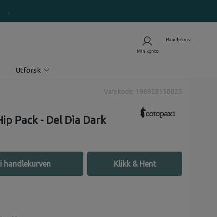
Utforsk
Varekode: 196928150825
Hip Pack - Del Dìa Dark
i handlekurven
Klikk & Hent