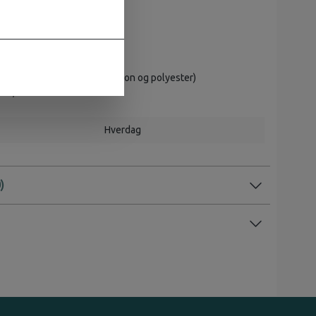
 10 cm
 % overskuddsmateriale (nylon og polyester)
bar, 71–142 cm
Hverdag