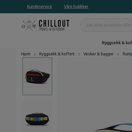
Kundeservice
Våre butikker
Ryggsekk & kof
Hjem
Ryggsekk & koffert
Vesker & bagger
Rump