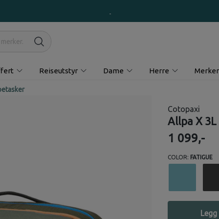
fert
Reiseutstyr
Dame
Herre
Merker
etasker
Cotopaxi
Allpa X 3L
1 099,-
COLOR:
FATIGUE
Legg 