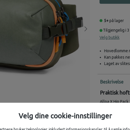
5+
på lager
Tilgjengelig i 3
Velg butikk
Hovedlomme me
Kan pakkes ne
Laget av slites
Beskrivelse
Praktisk hoft
Allpa X Hip Pack
materialer. Med
sommerfuglopning
Velg dine cookie-innstillinger
nedfellbare «ving
bruker vesken, k
artnere bruker teknologier, inkludert informasjonskapsler, til å samle in