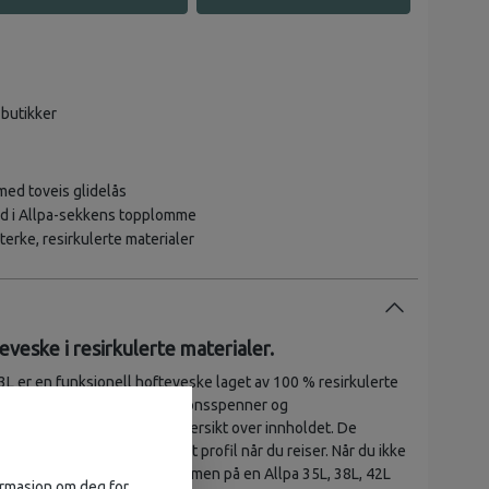
 butikker
d toveis glidelås
d i Allpa-sekkens topplomme
terke, resirkulerte materialer
eveske i resirkulerte materialer.
 3L er en funksjonell hofteveske laget av 100 % resirkulerte
 et stort hovedrom, kompresjonsspenner og
 får du enkel tilgang og oversikt over innholdet. De
ene» gir en strømlinjeformet profil når du reiser. Når du ikke
an den pakkes ned i topplommen på en Allpa 35L, 38L, 42L
formasjon om deg for