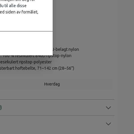
u til alle disse
ed siden av formålet,
 12 cm
1: 100 % resirkulert 840D TPU-belagt nylon
2: 100 % resirkulert 840D ripstop-nylon
resirkulert ripstop-polyester
terbart hoftebelte, 71–142 cm (28–56”)
Hverdag