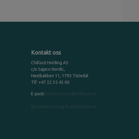
Kontakt oss
Chillout Holding AS
c/o Sajaco Nordic,
Høstbakken 11, 1793 Tistedal
Tlf: +47 22 35 42 00
E-post:
kundeservice@chillout.no
Bli medlem nå og få alle fordelene