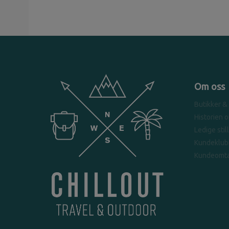
Om oss
Butikker &
Historien 
Ledige stil
Kundeklub
Kundeomta