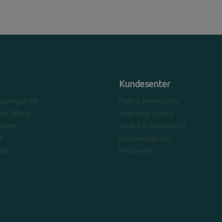
Kundesenter
 åpningstider
Frakt & leveringstid
om Chillout
Angrefrist & retur
linger
Garanti & reklamasjon
b
Kjøpsbetingelser
ler
Personvern