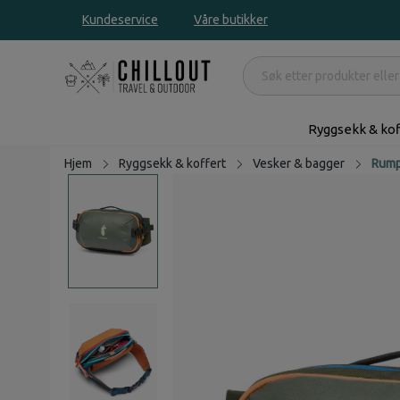
Kundeservice
Våre butikker
Ryggsekk & kof
Hjem
Ryggsekk & koffert
Vesker & bagger
Rump