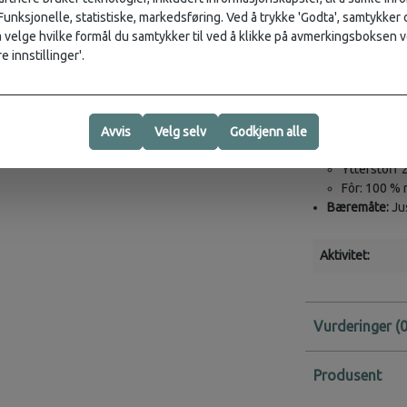
eller 60L sekk.
 Funksjonelle, statistiske, markedsføring. Ved å trykke 'Godta', samtykker d
velge hvilke formål du samtykker til ved å klikke på avmerkingsboksen v
Spesifikasjoner
e innstillinger'.
Volum:
3 L
Mål:
29 × 15 ×
Vekt:
340 g
Materiale:
Avvis
Velg selv
Godkjenn alle
Ytterstoff 
Ytterstoff 
Fôr: 100 % 
Bæremåte:
Jus
Aktivitet:
Vurderinger
Produsent