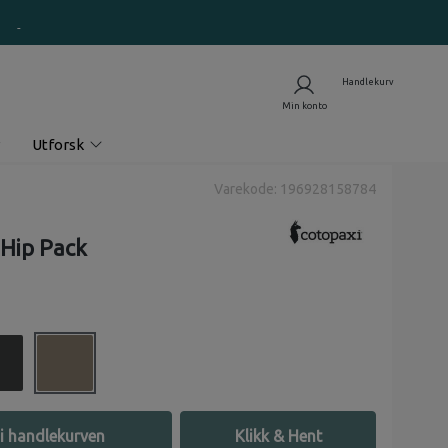
Utforsk
Varekode: 196928158784
 Hip Pack
i handlekurven
Klikk & Hent