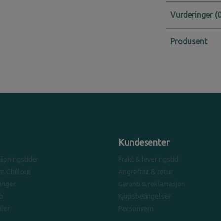
Vurderinger
Produsent
Kundesenter
 åpningstider
Frakt & leveringstid
om Chillout
Angrefrist & retur
linger
Garanti & reklamasjon
b
Kjøpsbetingelser
ler
Personvern