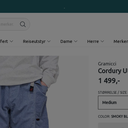
fert
Reiseutstyr
Dame
Herre
Merker
Gramicci
Cordury Ut
1 499,-
STØRRELSE / SIZE
Medium
COLOR:
SMOKY BL