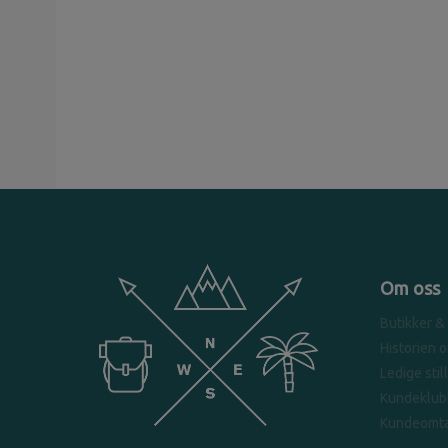
Om oss
Butikker &
Historien 
Ledige stil
Kundeklub
Kundeomta