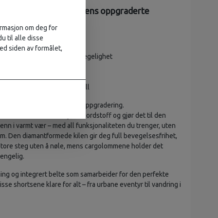
tility Shorts – sommerens oppgraderte
formasjon om deg for
% lett bomulls-cordfløyel
u til alle disse
onbeltesystem
ed siden av formålet,
kile i skrittet for bedre bevegelighet
golommer
 Røykblå, Beige og Koksgrå
m høy – bruker størrelse Small
yelen din har fått en sommeroppgradering.
Shorts
tar vårt mellomtykke cordstoff og gjør det til den
enn i varmt vær – med all funksjonaliteten du trenger, uten
. Den diamantformede kilen gir deg full bevegelsesfrihet,
a store steg uten å nøle, mens cargolommene holder det
gjengelig.
ning og integrert belte som samarbeider for den perfekte
sse shortsene klare for alt – fra urbane eventyr til vandring i