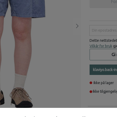
For
Din epostadress
Dette nettstede
Vilkår for bruk
gj
Gi
klaviyo.back-i
Ikke på lager
Ikke tilgjengeli
Beskrivelse