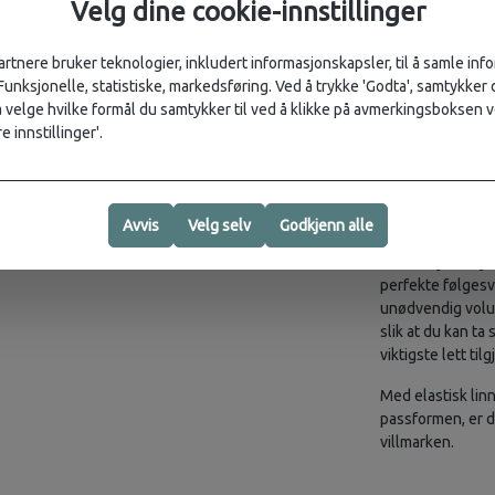
Velg dine cookie-innstillinger
Cordfløyel U
klassiker
artnere bruker teknologier, inkludert informasjonskapsler, til å samle in
Laget av 100 
 Funksjonelle, statistiske, markedsføring. Ved å trykke 'Godta', samtykker d
Integrert nyl
velge hvilke formål du samtykker til ved å klikke på avmerkingsboksen v
Diamantformet 
e innstillinger'.
Praktiske car
Tilgjengelig i
Modell: 168 c
Avvis
Velg selv
Godkjenn alle
Favoritt-cordflø
Corduroy Utility 
perfekte følgesv
unødvendig volum
slik at du kan t
viktigste lett til
Med elastisk lin
passformen, er di
villmarken.