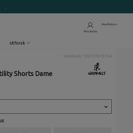
Utforsk
Varekode: 198707016704
ility Shorts Dame
UE