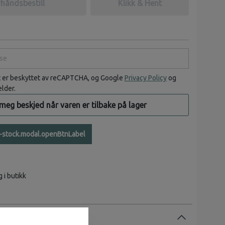
håndsbestill
Klikk & Hent
e
t er beskyttet av reCAPTCHA, og Google
Privacy Policy
og
elder.
 meg beskjed når varen er tilbake på lager
n-stock.modal.openBtnLabel
g i butikk