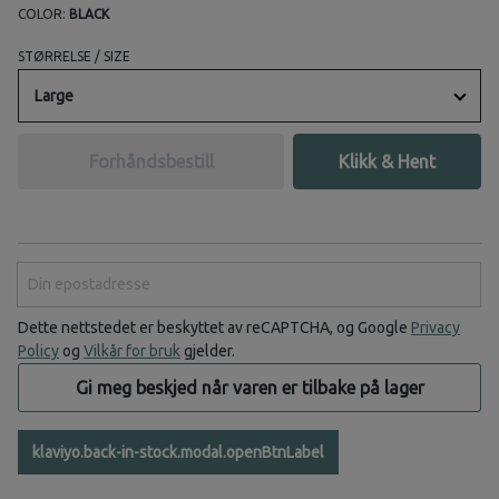
COLOR:
BLACK
STØRRELSE / SIZE
Large
Forhåndsbestill
Klikk & Hent
Din epostadresse
Dette nettstedet er beskyttet av reCAPTCHA, og Google
Privacy
Policy
og
Vilkår for bruk
gjelder.
Gi meg beskjed når varen er tilbake på lager
klaviyo.back-in-stock.modal.openBtnLabel