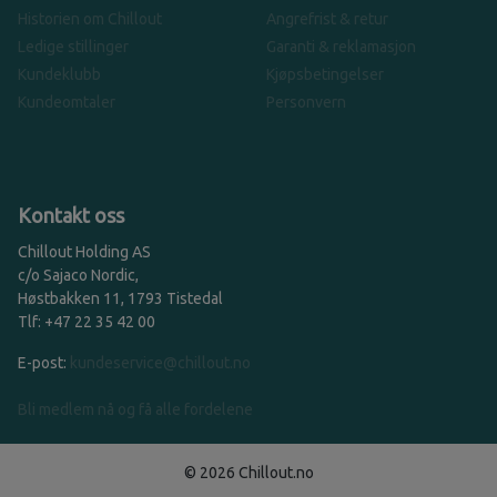
Historien om Chillout
Angrefrist & retur
Ledige stillinger
Garanti & reklamasjon
Kundeklubb
Kjøpsbetingelser
Kundeomtaler
Personvern
Kontakt oss
Chillout Holding AS
c/o Sajaco Nordic,
Høstbakken 11, 1793 Tistedal
Tlf: +47 22 35 42 00
E-post:
kundeservice@chillout.no
Bli medlem nå og få alle fordelene
© 2026 Chillout.no