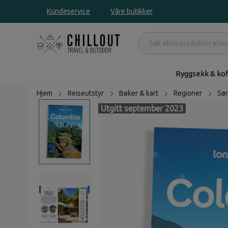
Kundeservice
Våre butikker
Ryggsekk & kof
Hjem
Reiseutstyr
Bøker & kart
Regioner
Sør
Utgitt september 2023