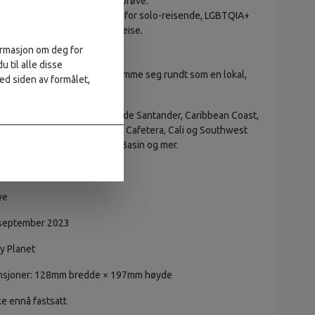
nale retter og drikker du må prøve.
 alle planleggingsverktøyene for solo-reisende, LGBTQIA+
lie-reisende og tilgjengelig reise.
bilder gjennom hele boken.
formasjon om deg for
ielle fraser og språktips.
u til alle disse
or å spare tid og penger og komme seg rundt som en lokal,
ed siden av formålet,
engder og problempunkter.
Boyacá, Santander og Norte de Santander, Caribbean Coast,
ovidencia, Medellín og Zona Cafetera, Cali og Southwest
c Coast, Los Llanos, Amazon Basin og mer.
SBN: 9781838697181
ve
 september 2023
ly Planet
ensjoner: 128mm bredde × 197mm høyde
ke ennå fastsatt