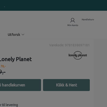
Utforsk
Varekode: 9781838697181
Lonely Planet
 70,-
9,-
i handlekurven
Klikk & Hent
r til levering