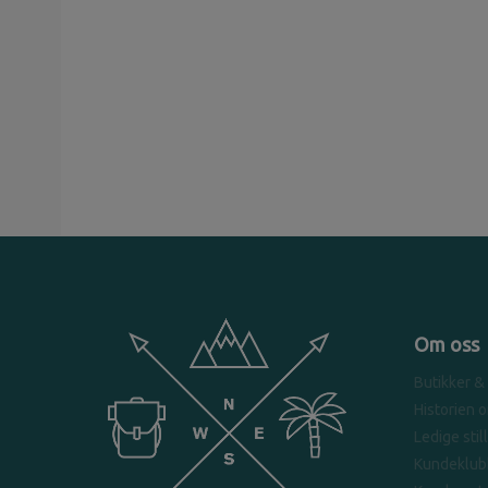
Om oss
Butikker &
Historien 
Ledige stil
Kundeklub