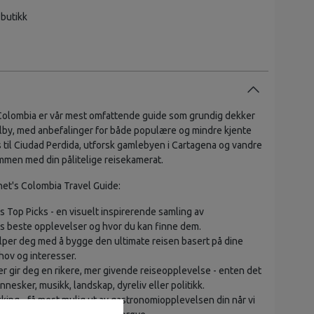
 butikk
Colombia er vår mest omfattende guide som grundig dekker
 tilby, med anbefalinger for både populære og mindre kjente
s til Ciudad Perdida, utforsk gamlebyen i Cartagena og vandre
ammen med din pålitelige reisekamerat.
net's Colombia Travel Guide:
s Top Picks - en visuelt inspirerende samling av
s beste opplevelser og hvor du kan finne dem.
lper deg med å bygge den ultimate reisen basert på dine
hov og interesser.
er gir deg en rikere, mer givende reiseopplevelse - enten det
nnesker, musikk, landskap, dyreliv eller politikk.
kking - få mest mulig ut av gastronomiopplevelsen din når vi