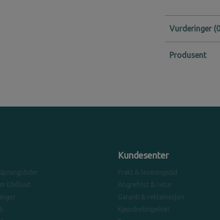
Vurderinger
Produsent
Kundesenter
 åpningstider
Frakt & leveringstid
om Chillout
Angrefrist & retur
linger
Garanti & reklamasjon
b
Kjøpsbetingelser