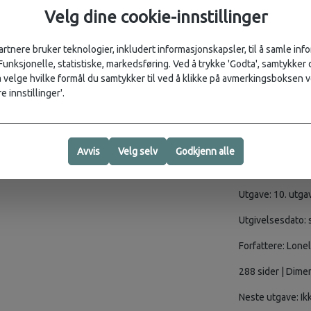
avslører regio
Velg dine cookie-innstillinger
Verktøysett -
reisende, fami
Fargekart og 
artnere bruker teknologier, inkludert informasjonskapsler, til å samle in
Språk - essens
 Funksjonelle, statistiske, markedsføring. Ved å trykke 'Godta', samtykker d
Insider-tips f
velge hvilke formål du samtykker til ved å klikke på avmerkingsboksen v
unngå folkem
e innstillinger'.
DEKKER Bogotá, 
San Andres og Pr
Colombia, Pacifi
Avvis
Velg selv
Godkjenn alle
BOKDETALJER I
Utgave: 10. utga
Utgivelsesdato:
Forfattere: Lone
288 sider | Dim
Neste utgave: Ik