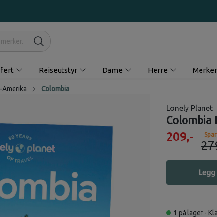
fert
Reiseutstyr
Dame
Herre
Merker
-Amerika
Colombia
Lonely Planet
Colombia 
209,-
Spar
27
Legg 
1
på lager - Kla