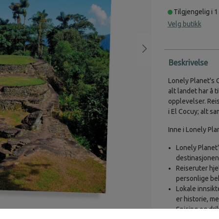
Tilgjengelig i 1
Velg butikk
Beskrivelse
Lonely Planet's 
alt landet har å
opplevelser. Rei
i El Cocuy; alt s
Inne i Lonely Pla
Lonely Planet'
destinasjonen
Reiseruter hje
personlige be
Lokale innsikt
er historie, me
Spising og dri