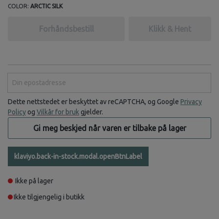
COLOR:
ARCTIC SILK
Forhåndsbestill
Klikk & Hent
Din epostadresse
Dette nettstedet er beskyttet av reCAPTCHA, og Google
Privacy
Policy
og
Vilkår for bruk
gjelder.
Gi meg beskjed når varen er tilbake på lager
klaviyo.back-in-stock.modal.openBtnLabel
Ikke på lager
Ikke tilgjengelig i butikk