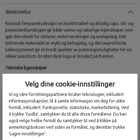
Beskrivelse
Klassisk fempanelsdesign i en komfortabel og allsidig caps. Ull- og
polyesterblandingen gir både varme og naturlige egenskaper som
gjør den ideell for skiturer, vintervandringer og avslapning. Det
tettvevde materialet er mykt og behagelig, og det lavprofilerte
lukkesystemet gir et bredt spekter av justeringsmuligheter for en
sikker passform. En liten Bird-logo er brodert på fronten.
Tekniske Egenskaper
Allsidig
Velg dine cookie-innstillinger
Varm og komfortabel
Vi og våre forretningspartnere bruker teknologier, inkludert
Tilbehørsfunksjoner
informasjonskapsler, til å samle informasjon om deg for ulike
formål, inkludert: Funksjonelle, statistiske, markedsføring. Ved
Fullt justerbar lukking
å trykke 'Godta', samtykker du til alle disse formålene. Du kan
Lavprofilspenne som sitter godt, og er enkel å åpne og lukke
også velge hvilke formål du samtykker til ved å klikke på
Justerbar stropp med PU-tupp som kan gjemmes bort for et
avmerkingsboksen ved siden av formålet, og deretter trykke
ryddigere utseende
'Lagre innstillinger'.