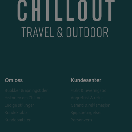
Om oss
Kundesenter
Butikker & åpningstider
Frakt & leveringstid
Historien om Chillout
Angrefrist & retur
Ledige stillinger
Garanti & reklamasjon
Kundeklubb
Kjøpsbetingelser
Kundeomtaler
Personvern