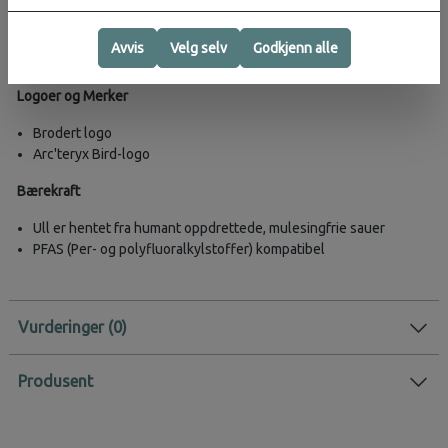
Konstruksjon
Ullblandingsstoff som er tettvevd for varme, struktur, naturlig
Avvis
Velg selv
Godkjenn alle
komfort og med et flanellaktig utseende og følelse
Logoer og Merker
Brodert logo
Arc'teryx Bird-logo
Bærekraft
Ull er hentet fra humant oppdrettede, mulesingfrie sauer
PFAS (Per- og polyfluoralkylstoffer) kompatibel
Vurderinger
Produsent