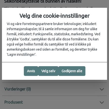
Silikonbeskyttelse til bunnen av flasken!
Slitesterk silikonbunn som beskytter flasken mot riper, bulker og
slitasje. Passer til Hydro Flask Wide Mouth-flasker i størrelsene 32
Velg dine cookie-innstillinger
oz (946 ml) og 40 oz (1,182 ml). Enkel å ta av og på, og tåler
Vi og våre forretningspartnere bruker teknologier, inkludert
oppvaskmaskin.
informasjonskapsler, til å samle informasjon om deg for ulike
Egenskaper:
formål, inkludert: Funksjonelle, statistiske, markedsføring. Ved
å trykke 'Godta', samtykker du til alle disse formålene. Du kan
Passer Wide Mouth 946–1182 ml
også velge hvilke formål du samtykker til ved å klikke på
Slitesterk silikon som beskytter mot støt og merker
avmerkingsboksen ved siden av formålet, og deretter trykke
Avtakbar og enkel å rengjøre
'Lagre innstillinger'.
Tåler oppvaskmaskin
Aktivitet:
Hverdag
Avvis
Velg selv
Godkjenn alle
Vurderinger
Produsent