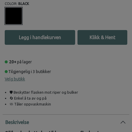
COLOR:
BLACK
Legg i handlekurven
Klikk & Hent
20+
på lager
Tilgjengelig i 3 butikker
Velg butikk
🛡️ Beskytter flasken mot riper og bulker
🔄 Enkel å ta av og på
🧼 Tåler oppvaskmaskin
Beskrivelse