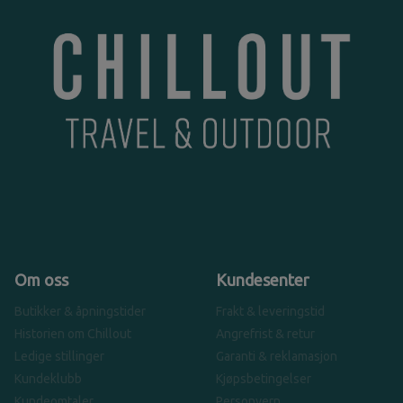
Om oss
Kundesenter
Butikker & åpningstider
Frakt & leveringstid
Historien om Chillout
Angrefrist & retur
Ledige stillinger
Garanti & reklamasjon
Kundeklubb
Kjøpsbetingelser
Kundeomtaler
Personvern