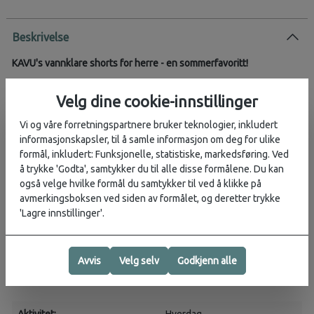
Beskrivelse
KAVU's vannklare shorts for herre - en sommerfavoritt!
Big Eddy er en vannshorts med inspirasjon fra den populære Chilli
Velg dine cookie-innstillinger
Lite. Perfekt til både elv, sjø og sommer, og har vært en KAVU-
favoritt i over ti år – av god grunn.
Vi og våre forretningspartnere bruker teknologier, inkludert
informasjonskapsler, til å samle informasjon om deg for ulike
Detaljer:
formål, inkludert: Funksjonelle, statistiske, markedsføring. Ved
– Normal passform
å trykke 'Godta', samtykker du til alle disse formålene. Du kan
– Elastisk linning med gummiert trykknapp og glidelås
også velge hvilke formål du samtykker til ved å klikke på
– Innebygd ¾" nylonbelte med YKK-spenne
avmerkingsboksen ved siden av formålet, og deretter trykke
– Forsterket front og drenerende halvmånelommer
'Lagre innstillinger'.
– Innvendig lomme for lommebok
– Mesh i lommene og kile for bevegelsesfrihet
– Dobbeltsydde sømmer for ekstra holdbarhet
Avvis
Velg selv
Godkjenn alle
–
Materiale:
100 % nylon ottoman (4 oz), hurtigtørkende
–
Benlengde (inseam):
10"
Aktivitet:
Hverdag