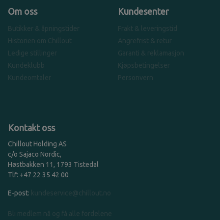
Om oss
Kundesenter
Butikker & åpningstider
Frakt & leveringstid
Historien om Chillout
Angrefrist & retur
Ledige stillinger
Garanti & reklamasjon
Kundeklubb
Kjøpsbetingelser
Kundeomtaler
Personvern
Kontakt oss
Chillout Holding AS
c/o Sajaco Nordic,
Høstbakken 11, 1793 Tistedal
Tlf: +47 22 35 42 00
E-post:
kundeservice@chillout.no
Bli medlem nå og få alle fordelene