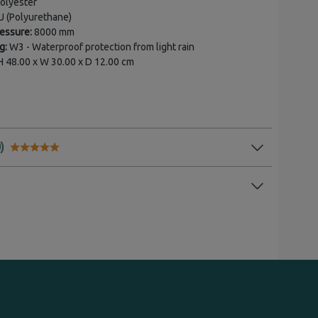
olyester
 (Polyurethane)
essure:
8000 mm
g:
W3 - Waterproof protection from light rain
 48.00 x W 30.00 x D 12.00 cm
Karakter:
5.0 av 5 mulige