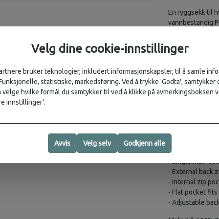
En ryggsekk til 
vannbestandig PU
lomme.
Velg dine cookie-innstillinger
Description
The Backpack sil
artnere bruker teknologier, inkludert informasjonskapsler, til å samle in
strap with carab
 Funksjonelle, statistiske, markedsføring. Ved å trykke 'Godta', samtykker d
rucksack feature
velge hvilke formål du samtykker til ved å klikke på avmerkingsboksen v
concealed extern
e innstillinger'.
signature waterpr
and a smooth fee
Features
- Signature cara
Avvis
Velg selv
Godkjenn alle
- Flap with magn
- Single main c
- External back 
- Internal zip po
- Flat pocket fit
- Adjustable bac