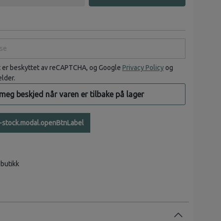
e
t er beskyttet av reCAPTCHA, og Google
Privacy Policy
og
elder.
 meg beskjed når varen er tilbake på lager
n-stock.modal.openBtnLabel
 butikk