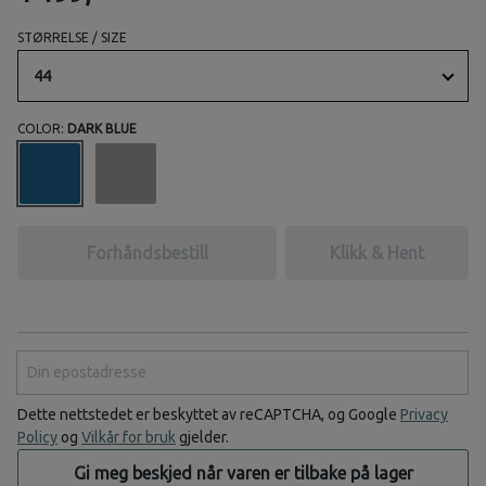
STØRRELSE / SIZE
44
COLOR:
DARK BLUE
Forhåndsbestill
Klikk & Hent
Din epostadresse
Dette nettstedet er beskyttet av reCAPTCHA, og Google
Privacy
Policy
og
Vilkår for bruk
gjelder.
Gi meg beskjed når varen er tilbake på lager