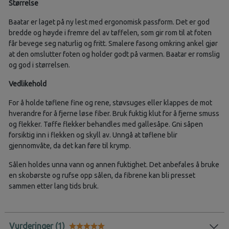
Størrelse
Baatar er laget på ny lest med ergonomisk passform. Det er god
bredde og høyde i fremre del av tøffelen, som gir rom til at foten
får bevege seg naturlig og fritt. Smalere fasong omkring ankel gjør
at den omslutter foten og holder godt på varmen. Baatar er romslig
og god i størrelsen.
Vedlikehold
For å holde tøflene fine og rene, støvsuges eller klappes de mot
hverandre for å fjerne løse fiber. Bruk fuktig klut for å fjerne smuss
og flekker. Tøffe flekker behandles med gallesåpe. Gni såpen
forsiktig inn i flekken og skyll av. Unngå at tøflene blir
gjennomvåte, da det kan føre til krymp.
Sålen holdes unna vann og annen fuktighet. Det anbefales å bruke
en skobørste og rufse opp sålen, da fibrene kan bli presset
sammen etter lang tids bruk.
Vurderinger