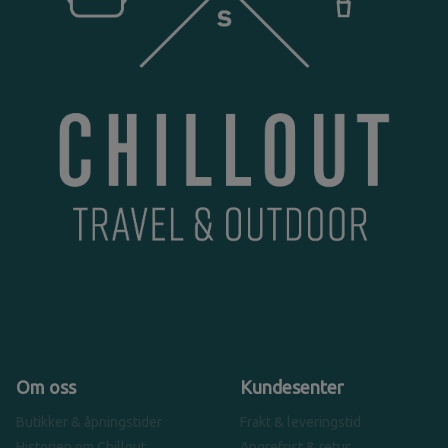
Om oss
Kundesenter
Butikker & åpningstider
Frakt & leveringstid
Historien om Chillout
Angrefrist & retur