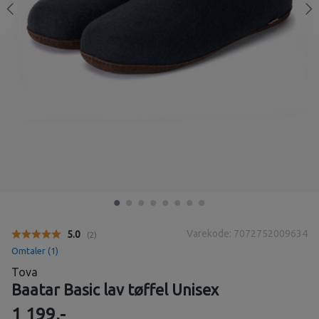
Varekode: 7072752009634
Gjennomsnittskarakter:
5.0
(
stemmer:
2
)
Omtaler (
1
)
Tova
Baatar Basic lav tøffel Unisex
1 199,-