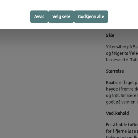
myk at man kan gå
Avvis
Velg selv
Godkjenn alle
Basic tøffelen a
bruk.
Såle
Yttersålen på Ba
og følger tøffel
fargesmitte. Tøf
Størrelse
Baatar er laget 
høyde i fremre de
og fritt. Smaler
godt på varmen. B
Vedlikehold
For å holde tøfl
for å fjerne løse 
flekker behandles