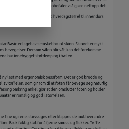
 barbent i tøflene – faktisk anbefaler vi å gjøre nettopp det.
nbefales om du skal ha en god hverdagstøffel til innendørs
atar Basic er laget av semsket brunt skinn. Skinnet er mykt
ens bevegelser. Dersom sålen blir våt, kan det forekomme
lene har innebygget støtdemping i hælen.
på ny lest med ergonomisk passform. Det er god bredde og
l av tøffelen, som gir rom til at foten får bevege seg naturlig
e fasong omkring ankel gjør at den omslutter foten og holder
aatar er romslig og god i størrelsen.
ene fine og rene, støvsuges eller klappes de mot hverandre
fiber. Bruk fuktig klut for å fjerne smuss og flekker. Tøffe
 med gallesåpe. Gni såpen forsiktig inn i flekken og skyll av.