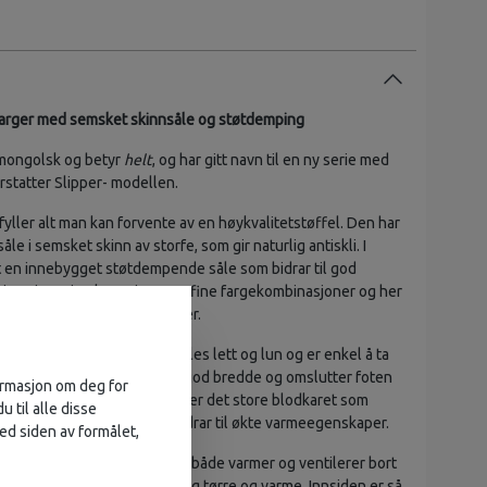
e farger med semsket skinnsåle og støtdemping
 mongolsk og betyr
helt
, og har gitt navn til en ny serie med
erstatter Slipper- modellen.
yller alt man kan forvente av en høykvalitetstøffel. Den har
åle i semsket skinn av storfe, som gir naturlig antiskli. I
t en innebygget støtdempende såle som bidrar til god
 i Basic serien lages i mange fine fargekombinasjoner og her
våre bestselgende tøffelfarger.
n håndtovet ulltøffel som føles lett og lun og er enkel å ta
en er formet etter foten, har god bredde og omslutter foten
formasjon om deg for
 siste er viktig, siden her ligger det store blodkaret som
u til alle disse
mre delen av foten. Dette bidrar til økte varmeegenskaper.
ed siden av formålet,
t i 100 % myk merinoull, som både varmer og ventilerer bort
med holdes føttene behagelig tørre og varme. Innsiden er så