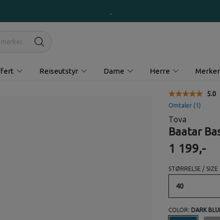
fert
Reiseutstyr
Dame
Herre
Merker
Gjen
5.0
Omtaler (
1
)
Tova
Baatar Bas
1 199,-
STØRRELSE / SIZE
40
COLOR:
DARK BLU