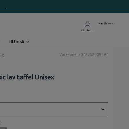
Utforsk
Varekode: 7072752009597
nomsnittskarakter:
(
stemmer:
2
)
ic lav tøffel Unisex
E