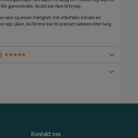
blir gjennomvåte, da det kan føre til krymp.
a vann og annen fuktighet. Det anbefales å bruke en
se opp sålen, da fibrene kan bli presset sammen etter lang
Karakter:
5.0 av 5 mulige
Kontakt oss