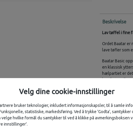
Beskrivelse
Lav tøffel i fin
Ordet Baatar er
lave tøfler som 
Baatar Basic oppf
en klassisk ytters
hælpartiet er de
komfort. Tøflene
finnes flere av 
Velg dine cookie-innstillinger
Baatar Basic er e
på og av. Tøffel
artnere bruker teknologier, inkludert informasjonskapsler, til å samle in
over vristen. Det
 Funksjonelle, statistiske, markedsføring. Ved å trykke 'Godta', samtykker d
forsyner den fre
velge hvilke formål du samtykker til ved å klikke på avmerkingsboksen v
e innstillinger'.
Tøffelen er tove
fuktighet og der