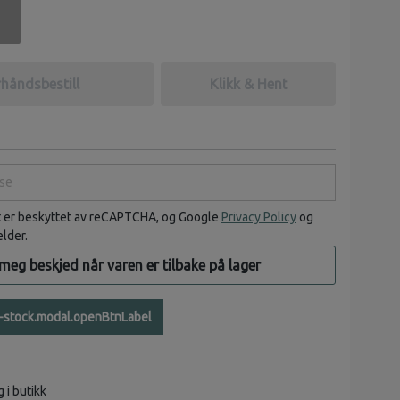
håndsbestill
Klikk & Hent
e
t er beskyttet av reCAPTCHA, og Google
Privacy Policy
og
elder.
 meg beskjed når varen er tilbake på lager
n-stock.modal.openBtnLabel
g i butikk