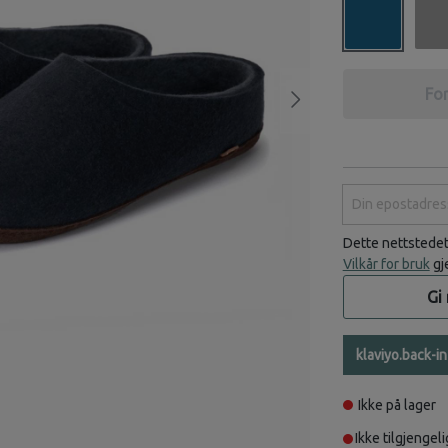
For
Din epostadress
Dette nettstede
Vilkår for bruk
gj
Gi
klaviyo.back-i
Ikke på lager
Ikke tilgjengeli