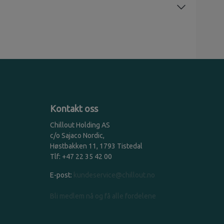
Kontakt oss
Chillout Holding AS
c/o Sajaco Nordic,
Høstbakken 11, 1793 Tistedal
Tlf: +47 22 35 42 00
E-post:
kundeservice@chillout.no
Bli medlem nå og få alle fordelene