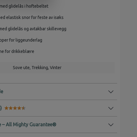
ed glidelås i hoftebeltet
d elastisk snor for feste av isøks
ed glidelås og avtakbar skillevegg
pper for liggeunderlag
me for drikkeblære
Sove ute
, Trekking
, Vinter
de
Karakter:
4.8 av 5 mulige
 – All Mighty Guarantee®