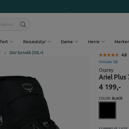
fert
Reiseutstyr
Dame
Herre
Merker
r
Stor tursekk (50L+)
Gjen
4.8
Omtaler (
8
)
Osprey
Ariel Plus
4 199,-
COLOR:
BLACK
STØRRELSE / SIZE