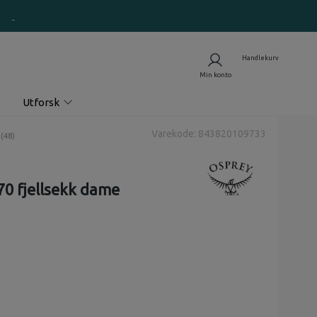
Utforsk
Varekode: 843820109733
nomsnittskarakter:
(
stemmer:
48
)
 70 fjellsekk dame