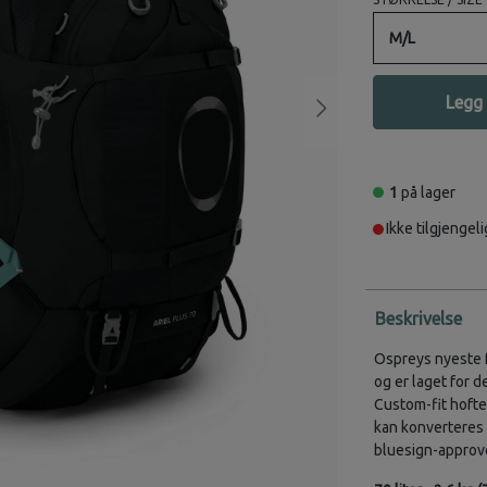
M/L
Legg 
1
på lager
Ikke tilgjengeli
Beskrivelse
Ospreys nyeste f
og er laget for 
Custom-fit hoft
kan konverteres 
bluesign-approv