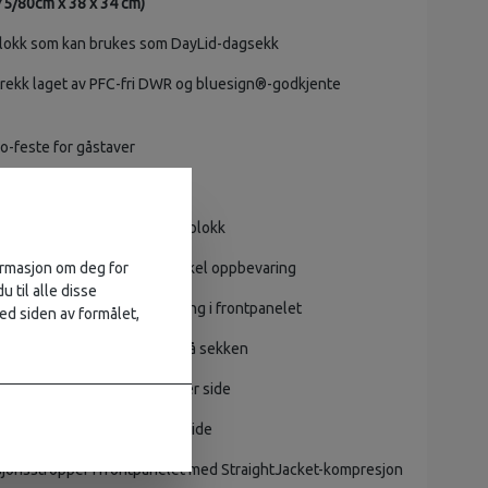
 (75/80cm x 38 x 34 cm)
plokk som kan brukes som DayLid-dagsekk
trekk laget av PFC-fri DWR og bluesign®-godkjente
-feste for gåstaver
 med festepunkter
acket-lokk for bruk uten topplokk
formasjon om deg for
lommer i frontpanelet for enkel oppbevaring
u til alle disse
eddelen via stor glidelåsåpning i frontpanelet
ed siden av formålet,
forsterket materiale foran på sekken
mer i elastisk netting på hver side
mpresjonsstropper på hver side
jonsstropper i frontpanelet med StraightJacket-kompresjon