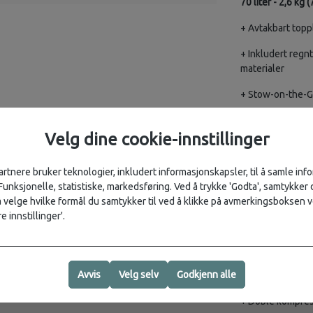
70 liter - 2,6 kg
+ Avtakbart top
+ Inkludert regn
materialer
+ Stow-on-the-Go
+ Løst topplokk
Velg dine cookie-innstillinger
+ Innebygd FlapJ
artnere bruker teknologier, inkludert informasjonskapsler, til å samle in
+ Doble glidelås
 Funksjonelle, statistiske, markedsføring. Ved å trykke 'Godta', samtykker d
+ Tilgang til hov
velge hvilke formål du samtykker til ved å klikke på avmerkingsboksen v
e innstillinger'.
+ Stappelomme i 
+ Store flaskelom
Avvis
Velg selv
Godkjenn alle
+ Øvre/nedre ko
+ Doble kompres