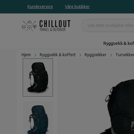
Kundeservice
Våre butikker
Ryggsekk & kof
Hjem
Ryggsekk & koffert
Ryggsekker
Tursekke