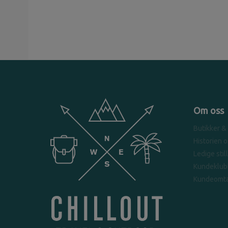
Om oss
Butikker &
Historien 
Ledige stil
Kundeklub
Kundeomta