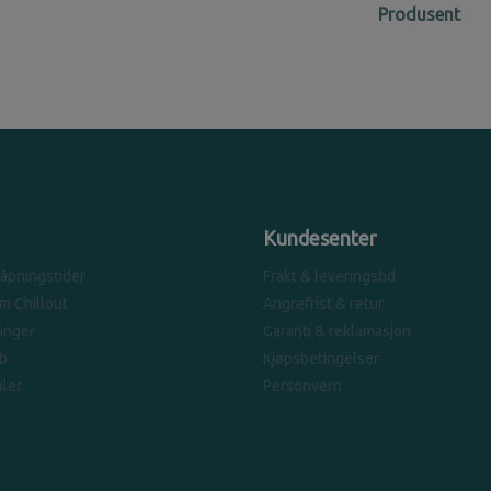
Produsent
Kundesenter
 åpningstider
Frakt & leveringstid
om Chillout
Angrefrist & retur
linger
Garanti & reklamasjon
b
Kjøpsbetingelser
ler
Personvern