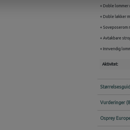
+ Doble lommer m
+ Doble løkker me
+ Soveposerom m
+ Avtakbare stro
+ Innvendig lom
Aktivitet:
Størrelsesgui
Vurderinger
Osprey Europe