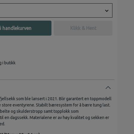
i handlekurven
Klikk & Hent
g i butikk
jellsekk som ble lansert i 2021. Blir garantert en toppmodell
de store eventyrene. Stabilt bæresystem for å bære tung last.
ebelte og skulderstropp samt topplokk som
til en dagssekk. Materialene er av høy kvalitet og sekken er
ed.