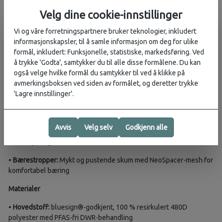
•
Egen organiseringslomme
med glidelåslomme, nøkkelklips og
Velg dine cookie-innstillinger
penneholdere
Vi og våre forretningspartnere bruker teknologier, inkludert
•
Utvendig glidelåslomme
på frontpanelet
informasjonskapsler, til å samle informasjon om deg for ulike
formål, inkludert: Funksjonelle, statistiske, markedsføring. Ved
•
Stretchlomme på siden
med lav profil – passer til vannflaske
å trykke 'Godta', samtykker du til alle disse formålene. Du kan
også velge hvilke formål du samtykker til ved å klikke på
•
Liten stretchlomme på bærestroppen
for kort eller småting
avmerkingsboksen ved siden av formålet, og deretter trykke
'Lagre innstillinger'.
•
Hurtigutløser med aluminiumskrok
på bæresystemet
Bæresystem
Avvis
Velg selv
Godkjenn alle
•
Ryggpanel:
NeoSpacer-mesh over profilert skum gir god
ventilasjon og støtte
•
Bærestropper:
Mykt og pustende skum med NeoSpacer-mesh for
komfortabel bæring
Materialer
•
Hovedstoff:
bluesign®-godkjent, 100 % resirkulert 480D
polyester med PFAS-fri DWR-behandling