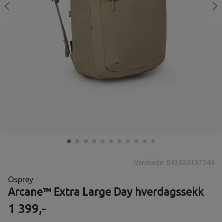
Varekode: 843820197044
Osprey
Arcane™ Extra Large Day hverdagssekk
1 399,-