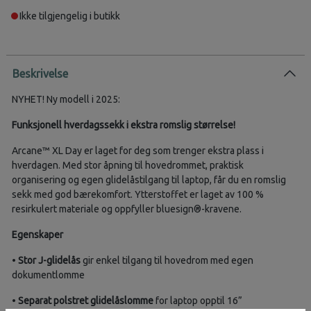
Ikke tilgjengelig i butikk
Beskrivelse
NYHET! Ny modell i 2025:
Funksjonell hverdagssekk i ekstra romslig størrelse!
Arcane™ XL Day er laget for deg som trenger ekstra plass i
hverdagen. Med stor åpning til hovedrommet, praktisk
organisering og egen glidelåstilgang til laptop, får du en romslig
sekk med god bærekomfort. Ytterstoffet er laget av 100 %
resirkulert materiale og oppfyller bluesign®-kravene.
Egenskaper
•
Stor J-glidelås
gir enkel tilgang til hovedrom med egen
dokumentlomme
•
Separat polstret glidelåslomme
for laptop opptil 16”