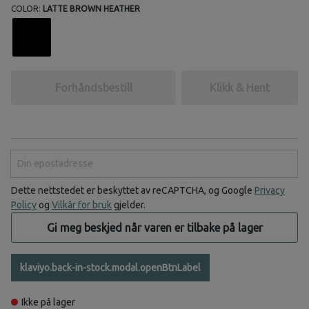
COLOR:
LATTE BROWN HEATHER
Forhåndsbestill
Klikk & Hent
Din epostadresse
Dette nettstedet er beskyttet av reCAPTCHA, og Google
Privacy
Policy
og
Vilkår for bruk
gjelder.
Gi meg beskjed når varen er tilbake på lager
klaviyo.back-in-stock.modal.openBtnLabel
Ikke på lager