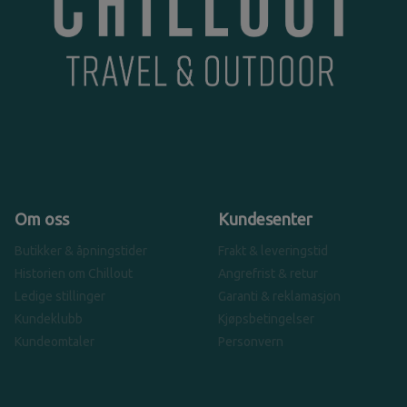
Om oss
Kundesenter
Butikker & åpningstider
Frakt & leveringstid
Historien om Chillout
Angrefrist & retur
Ledige stillinger
Garanti & reklamasjon
Kundeklubb
Kjøpsbetingelser
Kundeomtaler
Personvern