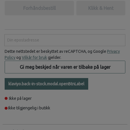
Forhåndsbestill
Klikk & Hent
Din epostadresse
Dette nettstedet er beskyttet av reCAPTCHA, og Google
Privacy
Policy
og
Vilkår for bruk
gjelder.
Gi meg beskjed når varen er tilbake på lager
klaviyo.back-in-stock.modal.openBtnLabel
Ikke på lager
Ikke tilgjengelig i butikk