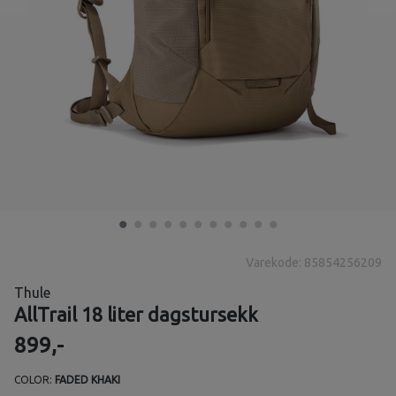
Varekode: 85854256209
Thule
AllTrail 18 liter dagstursekk
899,-
COLOR:
FADED KHAKI