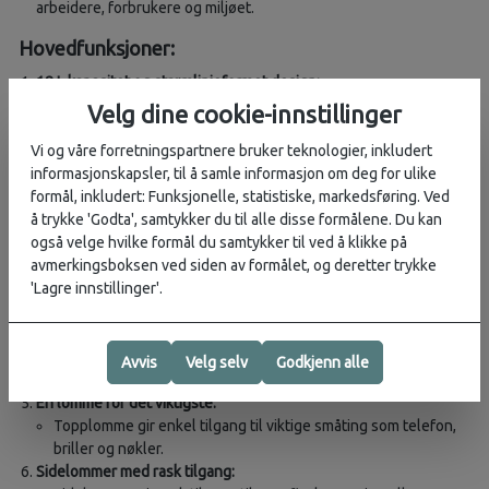
arbeidere, forbrukere og miljøet.
Hovedfunksjoner:
18 L kapasitet og strømlinjeformet design:
Strømlinjeformet nok for reiser, en dagstur eller en tur til
Velg dine cookie-innstillinger
byen, men stor nok til å ta med ekstra plagg, mat og andre
Vi og våre forretningspartnere bruker teknologier, inkludert
forsyninger.
informasjonskapsler, til å samle informasjon om deg for ulike
Regntrekk inkludert:
formål, inkludert: Funksjonelle, statistiske, markedsføring. Ved
Spesialtilpasset regntrekk beskytter utstyret ditt i det
å trykke 'Godta', samtykker du til alle disse formålene. Du kan
våteste vær og oppbevares pent i sideveggen når solen
også velge hvilke formål du samtykker til ved å klikke på
skinner igjen.
avmerkingsboksen ved siden av formålet, og deretter trykke
Et bluesign®-sertifisert produkt:
'Lagre innstillinger'.
bluesign® er et strengt internasjonalt kriterium som sikrer
beskyttelse av arbeidere, forbrukere og miljøet.
Feste for gåstaver:
Festeløkker lar deg oppbevare gåstavene når de ikke er i
Avvis
Velg selv
Godkjenn alle
bruk.
En lomme for det viktigste:
Topplomme gir enkel tilgang til viktige småting som telefon,
briller og nøkler.
Sidelommer med rask tilgang: