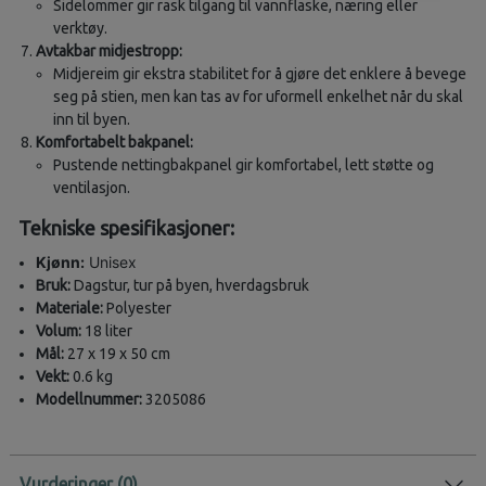
Sidelommer gir rask tilgang til vannflaske, næring eller
verktøy.
Avtakbar midjestropp:
Midjereim gir ekstra stabilitet for å gjøre det enklere å bevege
seg på stien, men kan tas av for uformell enkelhet når du skal
inn til byen.
Komfortabelt bakpanel:
Pustende nettingbakpanel gir komfortabel, lett støtte og
ventilasjon.
Tekniske spesifikasjoner:
Kjønn:
Unisex
Bruk:
Dagstur, tur på byen, hverdagsbruk
Materiale:
Polyester
Volum:
18 liter
Mål:
27 x 19 x 50 cm
Vekt:
0.6 kg
Modellnummer:
3205086
Vurderinger