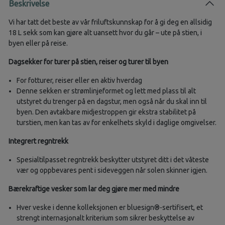
Beskrivelse
Vi har tatt det beste av vår friluftskunnskap for å gi deg en allsidig
18 L sekk som kan gjøre alt uansett hvor du går – ute på stien, i
byen eller på reise.
Dagsekker for turer på stien, reiser og turer til byen
For fotturer, reiser eller en aktiv hverdag
Denne sekken er strømlinjeformet og lett med plass til alt
utstyret du trenger på en dagstur, men også når du skal inn til
byen. Den avtakbare midjestroppen gir ekstra stabilitet på
turstien, men kan tas av for enkelhets skyld i daglige omgivelser.
Integrert regntrekk
Spesialtilpasset regntrekk beskytter utstyret ditt i det våteste
vær og oppbevares pent i sideveggen når solen skinner igjen.
Bærekraftige vesker som lar deg gjøre mer med mindre
Hver veske i denne kolleksjonen er bluesign®-sertifisert, et
strengt internasjonalt kriterium som sikrer beskyttelse av