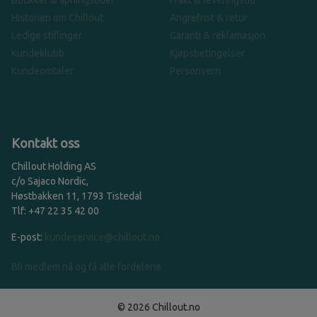
Butikker & åpningstider
Frakt & leveringstid
Historien om Chillout
Angrefrist & retur
Ledige stillinger
Garanti & reklamasjon
Kundeklubb
Kjøpsbetingelser
Kundeomtaler
Personvern
Kontakt oss
Chillout Holding AS
c/o Sajaco Nordic,
Høstbakken 11, 1793 Tistedal
Tlf: +47 22 35 42 00
E-post:
kundeservice@chillout.no
Bli medlem nå og få alle fordelene
© 2026 Chillout.no