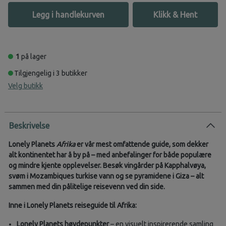
Legg i handlekurven
Klikk & Hent
1
på lager
Tilgjengelig i 3 butikker
Velg butikk
Beskrivelse
Lonely Planets
Afrika
er vår mest omfattende guide, som dekker
alt kontinentet har å by på – med anbefalinger for både populære
og mindre kjente opplevelser. Besøk vingårder på Kapphalvøya,
svøm i Mozambiques turkise vann og se pyramidene i Giza – alt
sammen med din pålitelige reisevenn ved din side.
Inne i Lonely Planets reiseguide til Afrika:
Lonely Planets høydepunkter
– en visuelt inspirerende samling