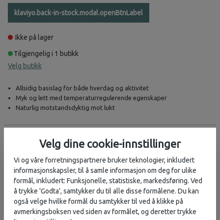
klaviyo.back-in-stock.modal.openBtnLabel
Ikke på lager
Tilgjengelig i 1 butikk
Velg butikk
Allsidig basislag for både hverdag og aktivitet
Myk og lett med temperaturregulerende egenskaper
Naturlig motstandsdyktig mot lukt
Beskrivelse
Velg dine cookie-innstillinger
Longsleeve i 100% merinoull for herre.
Vi og våre forretningspartnere bruker teknologier, inkludert
informasjonskapsler, til å samle informasjon om deg for ulike
En klassisk og allsidig
langermet T-skjorte i 100 % merinoull
,
formål, inkludert: Funksjonelle, statistiske, markedsføring. Ved
perfekt som basislag året rundt. Den myke, lette og pustende
å trykke 'Godta', samtykker du til alle disse formålene. Du kan
ullfiberen holder deg varm når det er kaldt, og kjølig når det er
også velge hvilke formål du samtykker til ved å klikke på
varmt, samtidig som den naturlig motstår lukt.
avmerkingsboksen ved siden av formålet, og deretter trykke