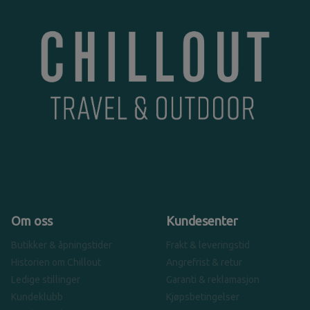
Om oss
Kundesenter
Butikker & åpningstider
Frakt & leveringstid
Historien om Chillout
Angrefrist & retur
Ledige stillinger
Garanti & reklamasjon
Kundeklubb
Kjøpsbetingelser