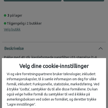
3
på lager
Tilgjengelig i 2 butikker
Velg butikk
Beskrivelse
Pakke med 40 stk. kjegleformede papirfilter i 03-størrelse (1-6
kopper).
Velg dine cookie-innstillinger
Vi og våre forretningspartnere bruker teknologier, inkludert
informasjonskapsler, til å samle informasjon om deg for ulike
Vurderinger
formål, inkludert: Funksjonelle, statistiske, markedsføring. Ved
å trykke 'Godta', samtykker du til alle disse formålene. Du kan
Produsent
også velge hvilke formål du samtykker til ved å klikke på
avmerkingsboksen ved siden av formålet, og deretter trykke
'Lagre innstillinger'.