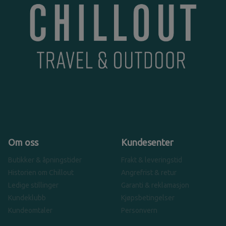
Om oss
Kundesenter
Butikker & åpningstider
Frakt & leveringstid
Historien om Chillout
Angrefrist & retur
Ledige stillinger
Garanti & reklamasjon
Kundeklubb
Kjøpsbetingelser
Kundeomtaler
Personvern