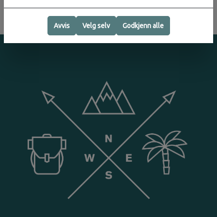
Avvis
Velg selv
Godkjenn alle