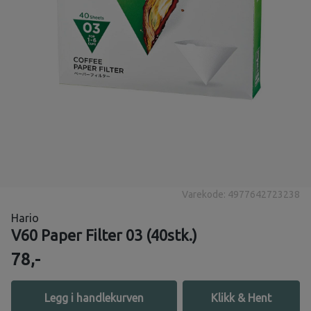
Varekode: 4977642723238
Hario
V60 Paper Filter 03 (40stk.)
78,-
Legg i handlekurven
Klikk & Hent