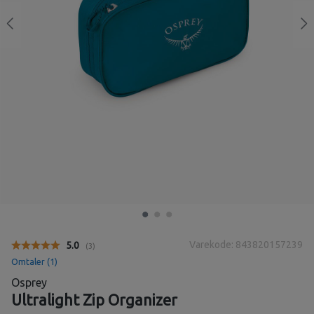
Varekode: 843820157239
Gjennomsnittskarakter:
5.0
(
stemmer:
3
)
Omtaler (
1
)
Osprey
Ultralight Zip Organizer