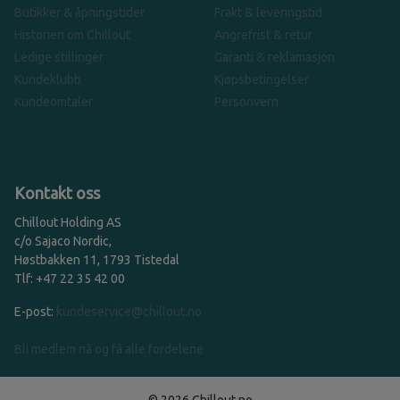
Butikker & åpningstider
Frakt & leveringstid
Historien om Chillout
Angrefrist & retur
Ledige stillinger
Garanti & reklamasjon
Kundeklubb
Kjøpsbetingelser
Kundeomtaler
Personvern
Kontakt oss
Chillout Holding AS
c/o Sajaco Nordic,
Høstbakken 11, 1793 Tistedal
Tlf: +47 22 35 42 00
E-post:
kundeservice@chillout.no
Bli medlem nå og få alle fordelene