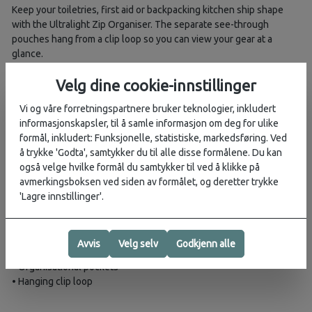
Keep your toiletries, first aid or backpacking kitchen ship shape
with the Ultralight Zip Organiser. The separate see-through
pouches hang from a clip loop so you can view your gear at a
glance.
Weight:
0.1 kg
Velg dine cookie-innstillinger
Dimensions (CM):
14H 22.5W 8D
Vi og våre forretningspartnere bruker teknologier, inkludert
informasjonskapsler, til å samle informasjon om deg for ulike
Fabric:
bluesign® approved 100% recycled 40D high-tenacity
formål, inkludert: Funksjonelle, statistiske, markedsføring. Ved
nylon
å trykke 'Godta', samtykker du til alle disse formålene. Du kan
også velge hvilke formål du samtykker til ved å klikke på
Volume:
2L
avmerkingsboksen ved siden av formålet, og deretter trykke
'Lagre innstillinger'.
Features
• Large stretch mesh pocket
• Removable see-through pouch
Avvis
Velg selv
Godkjenn alle
• Detachable mirror
• Organisational pockets
• Hanging clip loop