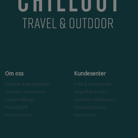
Om oss
Kundesenter
Butikker & åpningstider
Frakt & leveringstid
Historien om Chillout
Angrefrist & retur
Ledige stillinger
Garanti & reklamasjon
Kundeklubb
Kjøpsbetingelser
Kundeomtaler
Personvern