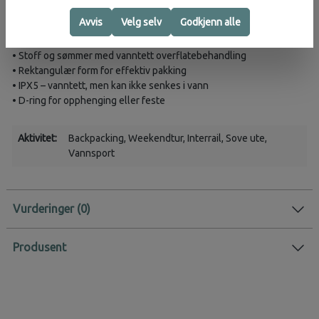
Egenskaper
Avvis
Velg selv
Godkjenn alle
• Vanntett rulletopplukking
• Stoff og sømmer med vanntett overflatebehandling
• Rektangulær form for effektiv pakking
• IPX5 – vanntett, men kan ikke senkes i vann
• D-ring for opphenging eller feste
Aktivitet:
Backpacking
, Weekendtur
, Interrail
, Sove ute
,
Vannsport
Vurderinger
Produsent