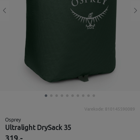
Varekode: 810145590089
Osprey
Ultralight DrySack 35
319,-