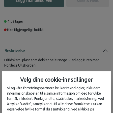
Legg i handlekurven
Klikk & Hent
1
på lager
Ikke tilgjengelig i butikk
Beskrivelse
Fritidskart i plast som dekker hele Norge. Planlegg turen med
Nordeca Ullsfjorden
Utgitt: 2017
Velg dine cookie-innstillinger
Produsent: Nordeca
Serie: Norge-serien
Vi og våre forretningspartnere bruker teknologier, inkludert
informasjonskapsler, til å samle informasjon om deg for ulike
formål, inkludert: Funksjonelle, statistiske, markedsføring. Ved
å trykke 'Godta', samtykker du til alle disse formålene. Du kan
Vurderinger
også velge hvilke formål du samtykker til ved å klikke på