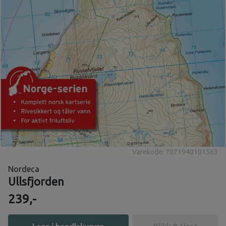
Varekode: 7071940101563
Nordeca
Ullsfjorden
239,-