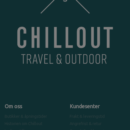
Om oss
Kundesenter
Butikker & åpningstider
Frakt & leveringstid
Historien om Chillout
Angrefrist & retur