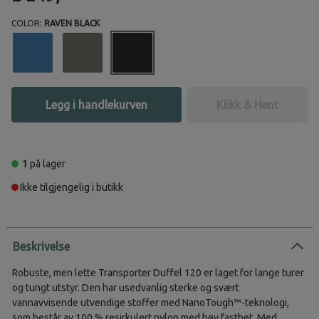
COLOR:
RAVEN BLACK
Legg i handlekurven
Klikk & Hent
1
på lager
Ikke tilgjengelig i butikk
Beskrivelse
Robuste, men lette Transporter Duffel 120 er laget for lange turer
og tungt utstyr. Den har usedvanlig sterke og svært
vannavvisende utvendige stoffer med NanoTough™-teknologi,
som består av 100 % resirkulert nylon med høy fasthet. Med