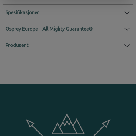
Karakter:
4.6 av 5 mulige
Spesifikasjoner
Osprey Europe – All Mighty Guarantee®
Produsent