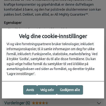
kraftige komponenter og gripehåndtak er denne duffelbagen
komfortabel å bære, og den har polstrede skulderremmer som kan
pakkes bort. Dekket, som alltid, av All Mighty Guarantee™.
Egenskaper
Stor, låsbar U-formet åpning til hoveddelen
Værbeskyttet glidelås med overlappende regnklaff på
Velg dine cookie-innstillinger
hoveddelen
Vi og våre forretningspartnere bruker teknologier, inkludert
Glidelåslomme i enden for rask tilgang til mindre gjenstander
informasjonskapsler, til å samle informasjon om deg for ulike
Innvendig nettinglomme med glidelås
formål, inkludert: Funksjonelle, statistiske, markedsføring. Ved
Fire solide gripehåndtak i webbing
å trykke 'Godta', samtykker du til alle disse formålene. Du kan
Åtte festepunkter i webbing for sikring av duffelbager
også velge hvilke formål du samtykker til ved å klikke på
avmerkingsboksen ved siden av formålet, og deretter trykke
Aktivitet:
Weekendtur
, Safari
, Roadtrip
, Vannsport
, Høye fjell
'Lagre innstillinger'.
Størrelsesguide
Avvis
Velg selv
Godkjenn alle
Vurderinger