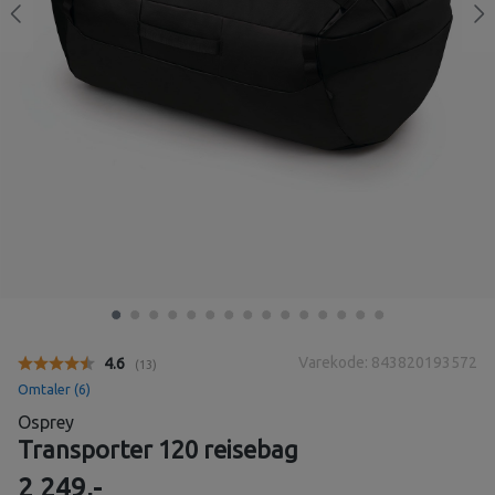
Varekode: 843820193572
Gjennomsnittskarakter:
4.6
(
stemmer:
13
)
Omtaler (
6
)
Osprey
Transporter 120 reisebag
2 249,-