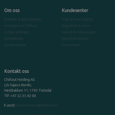
Om oss
Kundesenter
Butikker & åpningstider
Frakt & leveringstid
Historien om Chillout
Angrefrist & retur
Ledige stillinger
Garanti & reklamasjon
Kundeklubb
Kjøpsbetingelser
Kundeomtaler
Personvern
Kontakt oss
Chillout Holding AS
c/o Sajaco Nordic,
Høstbakken 11, 1793 Tistedal
Tlf: +47 22 35 42 00
E-post:
kundeservice@chillout.no