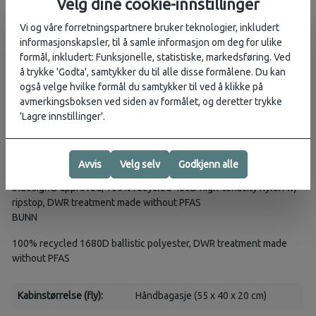
Velg dine cookie-innstillinger
Vi og våre forretningspartnere bruker teknologier, inkludert
One Size
informasjonskapsler, til å samle informasjon om deg for ulike
3
formål, inkludert: Funksjonelle, statistiske, markedsføring. Ved
VOLUM
1831 IN
/ 30 L
å trykke 'Godta', samtykker du til alle disse formålene. Du kan
DIMENSJONER
44H X 37W X 27D CM
også velge hvilke formål du samtykker til ved å klikke på
avmerkingsboksen ved siden av formålet, og deretter trykke
Vekt
KG
'Lagre innstillinger'.
STOFF
HOVED
Avvis
Velg selv
Godkjenn alle
bluesign® approved, 100% recycled 460D high-tenacity nylon w/
ripstop, DWR treatment made without PFAS
BUNN
100% recycled 1680D ballistic polyester, DWR treatment made
without PFAS
Kabinstørrelse (fly):
Håndbagasje (55 x 40 x 20 cm)