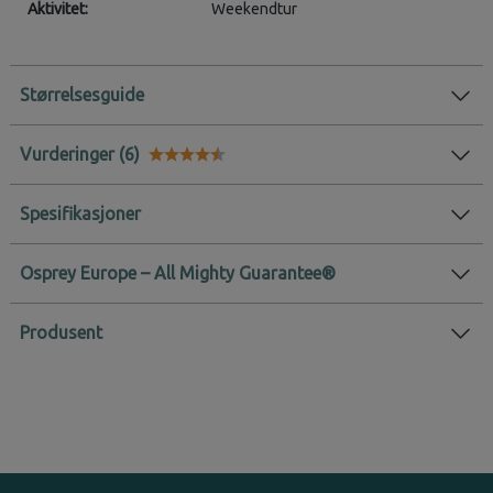
Aktivitet:
Weekendtur
Størrelsesguide
Vurderinger
Karakter:
4.9 av 5 mulige
Spesifikasjoner
Osprey Europe – All Mighty Guarantee®
Produsent