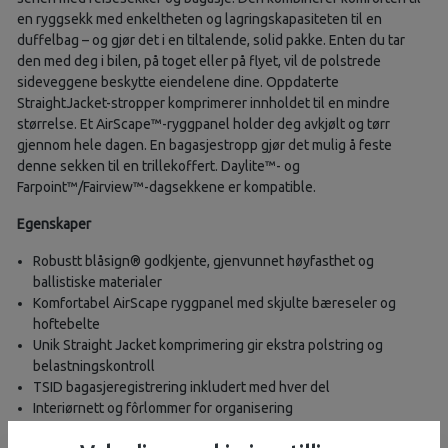
en ryggsekk med enkeltheten og lagringskapasiteten til en
duffelbag – og gjør det i en tiltalende, solid pakke. Enten du tar
den med deg i bilen, på toget eller på flyet, vil de polstrede
sideveggene beskytte eiendelene dine. Oppdaterte
StraightJacket-stropper komprimerer innholdet til en mindre
størrelse. Et AirScape™-ryggpanel holder deg avkjølt og tørr
gjennom hele dagen. En bagasjestropp gjør det mulig å feste
denne sekken til en trillekoffert. Daylite™- og
Farpoint™/Fairview™-dagsekkene er kompatible.
Egenskaper
Robustt blåsign® godkjente, gjenvunnet høyfasthet og
ballistiske materialer
Komfortabel AirScape ryggpanel med skjulte bæreseler og
hoftebelte
Unik Straight Jacket komprimering gir ekstra polstring og
belastningskontroll
TSID bagasjeregistrering inkludert med hver del
Interiørnett og fôrlommer for organisering
Spesifikasjoner