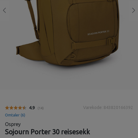
Varekode: 843820166392
Gjennomsnittskarakter:
4.9
(
stemmer:
14
)
Omtaler (
6
)
Osprey
Sojourn Porter 30 reisesekk