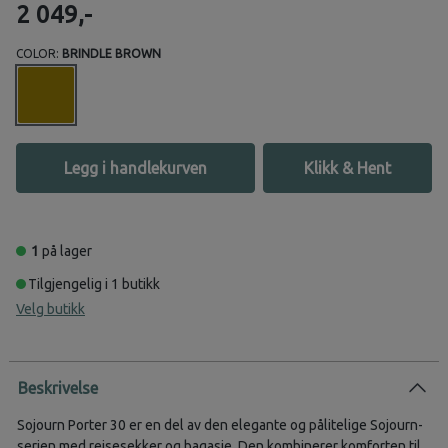
2 049,-
COLOR:
BRINDLE BROWN
Legg i handlekurven
Klikk & Hent
1
på lager
Tilgjengelig i 1 butikk
Velg butikk
Beskrivelse
Sojourn Porter 30 er en del av den elegante og pålitelige Sojourn-
serien med reisesekker og bagasje. Den kombinerer komforten til