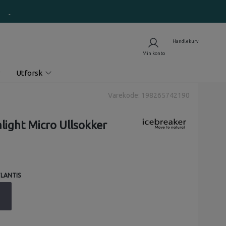
Utforsk
Varekode: 198265742190
light Micro Ullsokker
TLANTIS