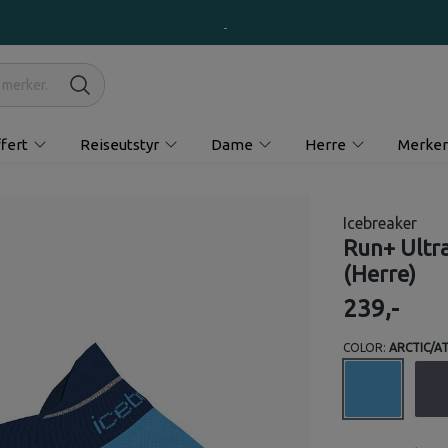
fert
Reiseutstyr
Dame
Herre
Merker
Icebreaker
Run+ Ultra
(Herre)
239,-
COLOR:
ARCTIC/A