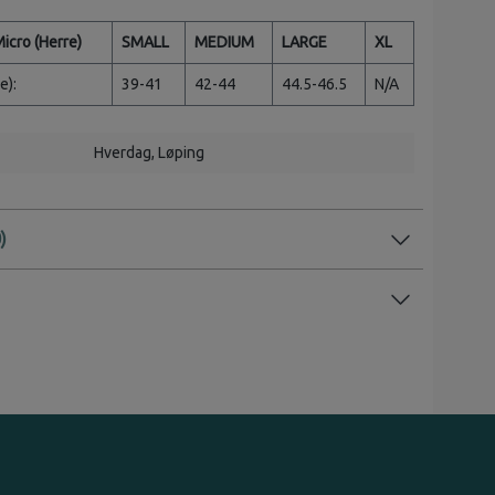
Micro (Herre)
SMALL
MEDIUM
LARGE
XL
e):
39-41
42-44
44.5-46.5
N/A
Hverdag
, Løping