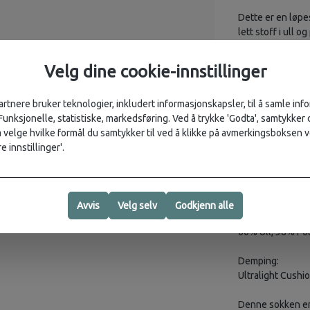
Dette er en løpe
lett stoff i ull 
EGENSKAPER
Velg dine cookie-innstillinger
Varenavn:
Icebreaker Run U
artnere bruker teknologier, inkludert informasjonskapsler, til å samle in
 Funksjonelle, statistiske, markedsføring. Ved å trykke 'Godta', samtykker d
Type:
velge hvilke formål du samtykker til ved å klikke på avmerkingsboksen v
Løpesokk i herre
e innstillinger'.
Aktivitet:
Løping, sport, 
Avvis
Velg selv
Godkjenn alle
Materiale:
60% Ull, 38% Po
Demping:
Ultralight Cushi
Denne sokken er 