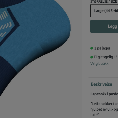
STØRRELSE / SIZE
Large (44.5-46
Legg 
2
på lager
Tilgjengelig i 2
Velg butikk
Beskrivelse
Løpesokk i puste
Lette sokker i 
hjulpet av ull- 
lukt!