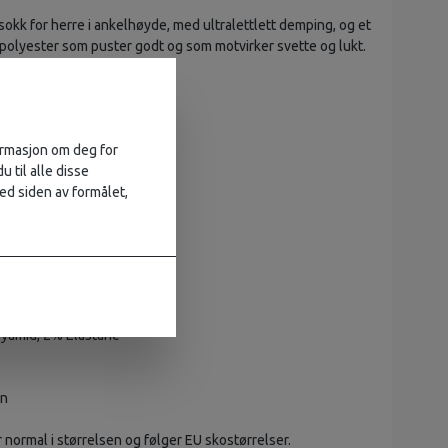
sokk for herre i ankelhøyde, med ultralettlett demping, og et
og polyester som puster godt og som motvirker svette og lukt.
ltralight Cushion Micro
formasjon om deg for
u til alle disse
ed siden av formålet,
størrelse
sommer
lyamid, 2% Elastane
on
normal i størrelsen og følger EU skostørrelser.