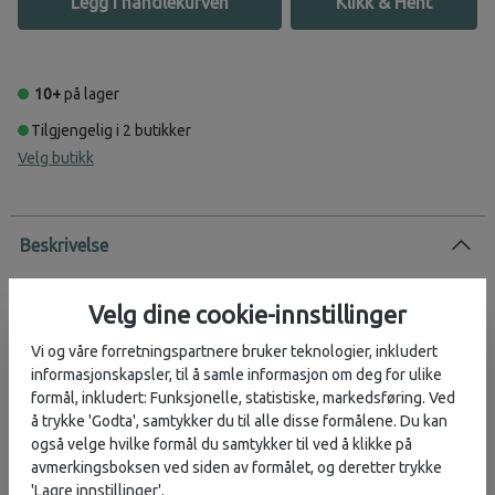
Legg i handlekurven
Klikk & Hent
10+
på lager
Tilgjengelig i 2 butikker
Velg butikk
Beskrivelse
Reservedel - slange og munnstykke til Osprey Hydraulics
Reservoir drikkesystem - passer alle modeller.
Velg dine cookie-innstillinger
Vi og våre forretningspartnere bruker teknologier, inkludert
informasjonskapsler, til å samle informasjon om deg for ulike
Vurderinger
formål, inkludert: Funksjonelle, statistiske, markedsføring. Ved
å trykke 'Godta', samtykker du til alle disse formålene. Du kan
også velge hvilke formål du samtykker til ved å klikke på
Produsent
avmerkingsboksen ved siden av formålet, og deretter trykke
'Lagre innstillinger'.