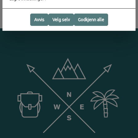
Avvis
Velg selv
Godkjenn alle