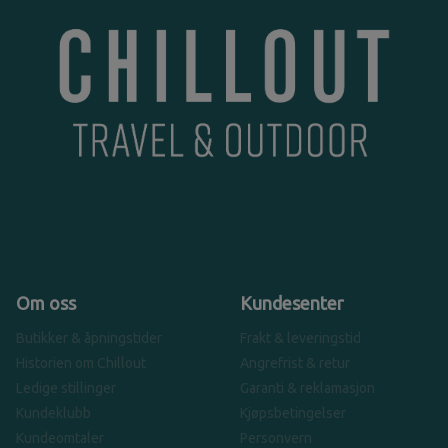
Om oss
Kundesenter
Butikker & åpningstider
Frakt & leveringstid
Historien om Chillout
Angrefrist & retur
Ledige stillinger
Garanti & reklamasjon
Kundeklubb
Kjøpsbetingelser
Kundeomtaler
Personvern