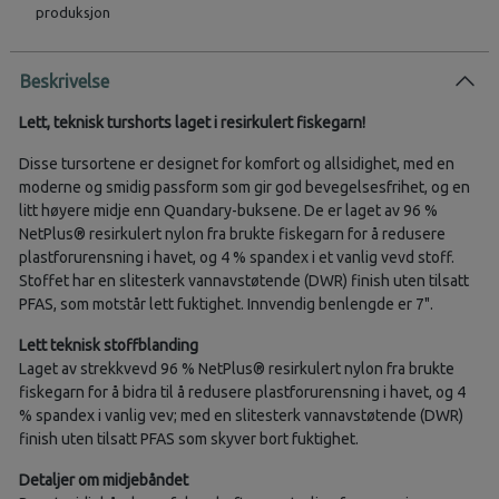
produksjon
Beskrivelse
Lett, teknisk turshorts laget i resirkulert fiskegarn!
Disse tursortene er designet for komfort og allsidighet, med en
moderne og smidig passform som gir god bevegelsesfrihet, og en
litt høyere midje enn Quandary-buksene. De er laget av 96 %
NetPlus® resirkulert nylon fra brukte fiskegarn for å redusere
plastforurensning i havet, og 4 % spandex i et vanlig vevd stoff.
Stoffet har en slitesterk vannavstøtende (DWR) finish uten tilsatt
PFAS, som motstår lett fuktighet. Innvendig benlengde er 7".
Lett teknisk stoffblanding
Laget av strekkvevd 96 % NetPlus® resirkulert nylon fra brukte
fiskegarn for å bidra til å redusere plastforurensning i havet, og 4
% spandex i vanlig vev; med en slitesterk vannavstøtende (DWR)
finish uten tilsatt PFAS som skyver bort fuktighet.
Detaljer om midjebåndet