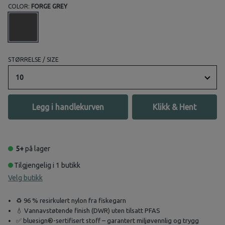
COLOR:
FORGE GREY
STØRRELSE / SIZE
10
Legg i handlekurven
Klikk & Hent
5+
på lager
Tilgjengelig i 1 butikk
Velg butikk
♻️ 96 % resirkulert nylon fra fiskegarn
💧 Vannavstøtende finish (DWR) uten tilsatt PFAS
✅ bluesign®-sertifisert stoff – garantert miljøvennlig og trygg