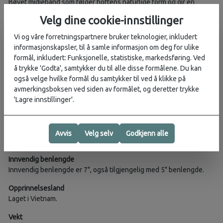
Bøyet midjebånd som følger hoftens naturlige form og gir en
tettsittende passform for å holde shortsen på plass under
Velg dine cookie-innstillinger
bevegelse; med beltehemper, glidelås og metallknapp, samt
justerbar snor som kan brukes både innvendig og utvendig for
Vi og våre forretningspartnere bruker teknologier, inkludert
ekstra tilpasning.
informasjonskapsler, til å samle informasjon om deg for ulike
formål, inkludert: Funksjonelle, statistiske, markedsføring. Ved
Lommer
å trykke 'Godta', samtykker du til alle disse formålene. Du kan
To frontlommer med åpning ovenfra og to baklommer med klaff.
også velge hvilke formål du samtykker til ved å klikke på
avmerkingsboksen ved siden av formålet, og deretter trykke
Hemostat-/karabinkrokfeste
'Lagre innstillinger'.
Forsterket hemostat-/karabinkrokfeste på høyre frontlomme.
Midje med litt høyere passform
Noe høyere midje sammenlignet med kvinnemodellen Quandary
Avvis
Velg selv
Godkjenn alle
Pants.
Innvendig benlengde
Innvendig benlengde er 7", også tilgjengelig med 5" benlengde.
Opprinnelsesland
Laget i Vietnam.
Vekt