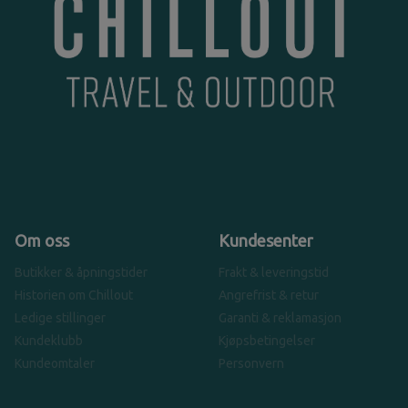
Om oss
Kundesenter
Butikker & åpningstider
Frakt & leveringstid
Historien om Chillout
Angrefrist & retur
Ledige stillinger
Garanti & reklamasjon
Kundeklubb
Kjøpsbetingelser
Kundeomtaler
Personvern