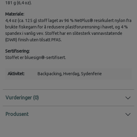
181 g (6,4 oz).
Materiale:
4,4 oz (ca. 125 g) stoff laget av 96 % NetPlus® resirkulert nylon fra
brukte fiskegarn for å redusere plastforurensning i havet, og 4 %
spandex i vanlig vev. Stoffet har en slitesterk vannavstøtende
(DWR) finish uten tilsatt PFAS.
Sertifisering:
Stoffet er bluesign®-sertifisert.
Aktivitet:
Backpacking
, Hverdag
, Sydenferie
Vurderinger
Produsent