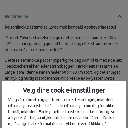
Beskrivelse
Reisehåndkle i størrelse Large med kompakt oppbevaringsetui!
Pocket Towel i størrelse Large er et supert reisehåndkle i 60 x
120 cm som egner seg godt til backpacking eller strandturer der
du ønsker å pakke med noe lett!
Dette reisehåndkle passer ypperlig for deg som vil ta med noe lett
i backpackersekken eller strandbaggen. Håndkleet er i størrelse
Large, som i denne serien måler 60 x 120 cm stort, og det er laget i
en myk og hurtigabsorberende mikofleece av polyester. Dette
stoffet har supre egenskaper i form av at det er svært lett i vekt,
Velg dine cookie-innstillinger
mykt og absorberer vann like lett som at det tørker igjen.
Polyesterfleece er også naturlig antibakteriellt, og passer derfor
Vi og våre forretningspartnere bruker teknologier, inkludert
godt å bruke på backpackerturer. Det leveres som med resten av
informasjonskapsler, til å samle informasjon om deg for ulike
Pocket Towel-serien i et smart og kompakt oppbevaringsetui med
formål, inkludert: Funksjonelle, statistiske, markedsføring. Ved
glidelåsåpning.
å trykke 'Godta', samtykker du til alle disse formålene. Du kan
også velge hvilke formål du samtykker til ved å klikke på
EGENSKAPER