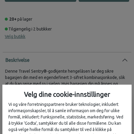
20+
på lager
Tilgjengelig i 2 butikker
Velg butikk
Beskrivelse
Denne Travel Sentry®-godkjente hengelåsen lar deg sikre
bagasjen din med en egendefinert 3-sifret kombinasjonkode, slik
at du kan reise med ro i sjelen. Hvis bagasjen din må åpnes og
undersøkes av sikkerhetspersonellet, gir låsen spesiell tilgang slik
Velg dine cookie-innstillinger
at sikkerhetspersonellet kan åpne og lukke den uten å skade
bagasjen.
Vi og våre forretningspartnere bruker teknologier, inkludert
informasjonskapsler, til å samle informasjon om deg for ulike
formål, inkludert: Funksjonelle, statistiske, markedsføring. Ved
å trykke 'Godta', samtykker du til alle disse formålene. Du kan
Vurderinger
også velge hvilke formål du samtykker til ved å klikke på
Karakter:
4.0 av 5 mulige