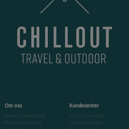
Om oss
Kundesenter
Butikker & åpningstider
Frakt & leveringstid
Historien om Chillout
Angrefrist & retur