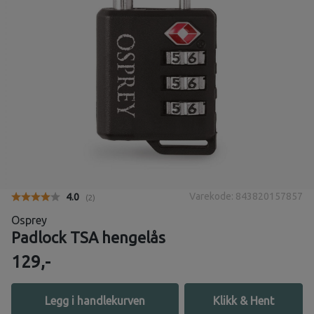
Varekode: 843820157857
Gjennomsnittskarakter:
4.0
(
stemmer:
2
)
Osprey
Padlock TSA hengelås
129,-
Legg i handlekurven
Klikk & Hent