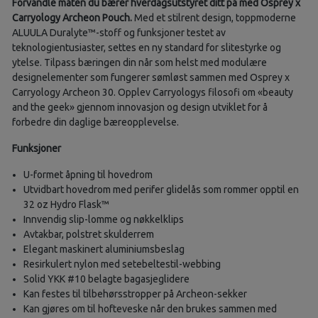
Forvandle måten du bærer hverdagsutstyret ditt på med Osprey x
Carryology Archeon Pouch.
Med et stilrent design, toppmoderne
ALUULA Duralyte™-stoff og funksjoner testet av
teknologientusiaster, settes en ny standard for slitestyrke og
ytelse. Tilpass bæringen din når som helst med modulære
designelementer som fungerer sømløst sammen med Osprey x
Carryology Archeon 30. Opplev Carryologys filosofi om «beauty
and the geek» gjennom innovasjon og design utviklet for å
forbedre din daglige bæreopplevelse.
Funksjoner
U-formet åpning til hovedrom
Utvidbart hovedrom med perifer glidelås som rommer opptil en
32 oz Hydro Flask™
Innvendig slip-lomme og nøkkelklips
Avtakbar, polstret skulderrem
Elegant maskinert aluminiumsbeslag
Resirkulert nylon med setebeltestil-webbing
Solid YKK #10 belagte bagasjeglidere
Kan festes til tilbehørsstropper på Archeon-sekker
Kan gjøres om til hofteveske når den brukes sammen med