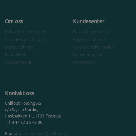
Om oss
Kundesenter
Butikker & åpningstider
Frakt & leveringstid
Historien om Chillout
Angrefrist & retur
Ledige stillinger
Garanti & reklamasjon
Kundeklubb
Kjøpsbetingelser
Kundeomtaler
Personvern
Kontakt oss
Chillout Holding AS
c/o Sajaco Nordic,
Høstbakken 11, 1793 Tistedal
Tlf: +47 22 35 42 00
E-post:
kundeservice@chillout.no