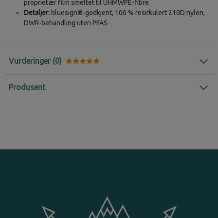
proprietær film smeltet til UHMWPE-fibre
Detaljer:
bluesign®-godkjent, 100 % resirkulert 210D nylon,
DWR-behandling uten PFAS
Vurderinger
Karakter:
5.0 av 5 mulige
Produsent