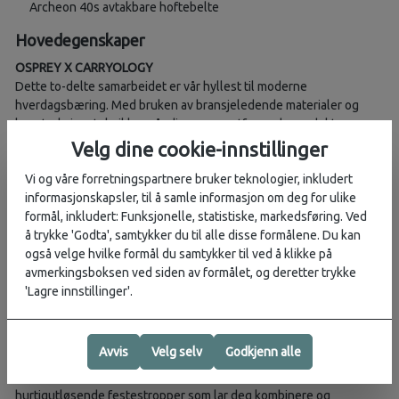
Archeon 40s avtakbare hoftebelte
Hovedegenskaper
OSPREY X CARRYOLOGY
Dette to-delte samarbeidet er vår hyllest til moderne
hverdagsbæring. Med bruken av bransjeledende materialer og
konstruksjonsteknikker går disse nøye utformede produktene
utover begrepet «bag» og påvirker hvordan du føler deg når du
Velg dine cookie-innstillinger
bærer dem.
Vi og våre forretningspartnere bruker teknologier, inkludert
TEKNNOLOGIVENNLIG DESIGN
informasjonskapsler, til å samle informasjon om deg for ulike
Utviklet for de mest teknologitunge brukerne, har Archeon
formål, inkludert: Funksjonelle, statistiske, markedsføring. Ved
premium lommeløsninger og organisering for kabler, enheter og
å trykke 'Godta', samtykker du til alle disse formålene. Du kan
bærbare PC-er. De spesielle teknolommene utvider seg for å
også velge hvilke formål du samtykker til ved å klikke på
romme alt utstyret ditt – fra en telefon til en mini-drone, og alt
avmerkingsboksen ved siden av formålet, og deretter trykke
imellom.
'Lagre innstillinger'.
MODERNE MODULARITET
Selv om de er svært funksjonelle alene, samhandler hver Archeon-
Avvis
Velg selv
Godkjenn alle
sekk og tilbehør for økt nytteverdi. Som et naturlig fundament
aksepterer ryggsekkene hver komponent i serien gjennom smarte,
hurtigutløsende festestropper som lar deg kombinere og