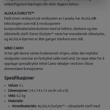
omkonfigurere bæringen din etter dagens behov.
ALUULA DURLYTE™
Født innen vindsport på vestkysten av Canada, har ALUULA®-
teknologien som mål å revolusjonere
komposittmaterialeindustrien med et lettere, sterkere og mer
slitesterkt stoff. Deres Durlyte™-serie har enestående slitestyrke,
og ALUULA-kjernen er åtte ganger sterkere enn stål.
WIND CAMO
Vi har gitt denne serien kodenavnet «Fūjin», etter den mytiske
vindguden som bar en fortryllet sekk med vind. Se nøye etter for å
oppdage spesialtrykte Wind Camo-detaljer vevd inn i disse
elementære kreasjonene.
Spesifikasjoner
Volum:
3 L
Dimensjoner:
24 x 14 x 13 cm (H x B x D)
Vekt:
0,2 kg
Materiale:
Hovedmateriale:
ALUULA Durlyte™ – ultrasterkt stoff med