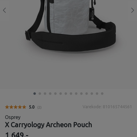
Varekode: 810165744561
Gjennomsnittskarakter:
5.0
(
stemmer:
2
)
Osprey
X Carryology Archeon Pouch
1 649,-