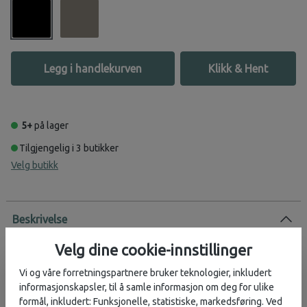
Legg i handlekurven
Klikk & Hent
5+
på lager
Tilgjengelig i 3 butikker
Velg butikk
Beskrivelse
Daylite Hanging Organiser Kit er et praktisk, opphengbart
Velg dine cookie-innstillinger
organiseringssett for toalettsaker og reiseutstyr, med glidelåsrom
Vi og våre forretningspartnere bruker teknologier, inkludert
som hjelper deg å holde tingene dine ryddige og atskilt fra
informasjonskapsler, til å samle informasjon om deg for ulike
hverandre. Fôringen på innsiden kan trekkes ut for praktisk
formål, inkludert: Funksjonelle, statistiske, markedsføring. Ved
rengjøring mellom hver reise.