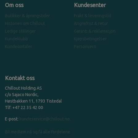
Om oss
Kundesenter
Butikker & åpningstider
Frakt & leveringstid
Historien om Chillout
Angrefrist & retur
Ledige stillinger
Garanti & reklamasjon
Kundeklubb
Kjøpsbetingelser
Kundeomtaler
Personvern
Kontakt oss
Chillout Holding AS
c/o Sajaco Nordic,
Høstbakken 11, 1793 Tistedal
Tlf: +47 22 35 42 00
E-post:
kundeservice@chillout.no
Bli medlem nå og få alle fordelene