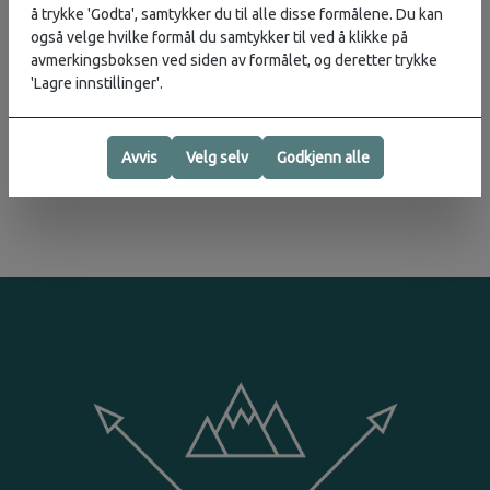
å trykke 'Godta', samtykker du til alle disse formålene. Du kan
også velge hvilke formål du samtykker til ved å klikke på
avmerkingsboksen ved siden av formålet, og deretter trykke
Vurderinger
'Lagre innstillinger'.
Karakter:
5.0 av 5 mulige
Produsent
Avvis
Velg selv
Godkjenn alle