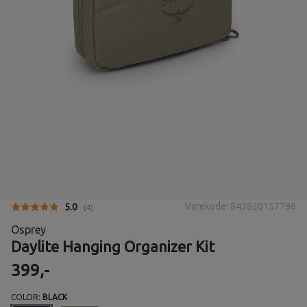
Varekode: 843820157796
Gjennomsnittskarakter:
5.0
(
stemmer:
4
)
Osprey
Daylite Hanging Organizer Kit
399,-
COLOR:
BLACK