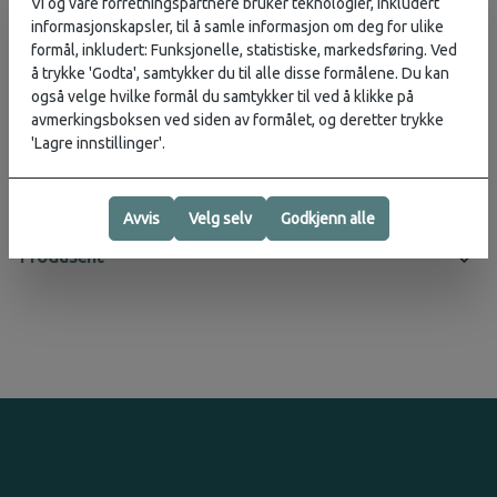
Vi og våre forretningspartnere bruker teknologier, inkludert
som negler, fortsatt laget i Seattle, WA, men nå i 100 % sertifisert
informasjonskapsler, til å samle informasjon om deg for ulike
økologisk bomull.
formål, inkludert: Funksjonelle, statistiske, markedsføring. Ved
å trykke 'Godta', samtykker du til alle disse formålene. Du kan
Lavprofilvisir, lett buet nebb, svart undernebb, mønstret nylonrør
også velge hvilke formål du samtykker til ved å klikke på
med KAVU-justering.
avmerkingsboksen ved siden av formålet, og deretter trykke
'Lagre innstillinger'.
Vurderinger
Avvis
Velg selv
Godkjenn alle
Produsent