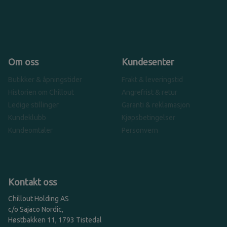
Om oss
Kundesenter
Butikker & åpningstider
Frakt & leveringstid
Historien om Chillout
Angrefrist & retur
Ledige stillinger
Garanti & reklamasjon
Kundeklubb
Kjøpsbetingelser
Kundeomtaler
Personvern
Kontakt oss
Chillout Holding AS
c/o Sajaco Nordic,
Høstbakken 11, 1793 Tistedal