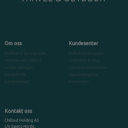
Om oss
Kundesenter
Butikker & åpningstider
Frakt & leveringstid
Historien om Chillout
Angrefrist & retur
Ledige stillinger
Garanti & reklamasjon
Kundeklubb
Kjøpsbetingelser
Kundeomtaler
Personvern
Kontakt oss
Chillout Holding AS
c/o Sajaco Nordic,