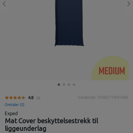
Varekode: 7640277841680
Gjennomsnittskarakter:
4.8
(
stemmer:
5
)
Omtaler (
2
)
Exped
Mat Cover beskyttelsestrekk til
liggeunderlag