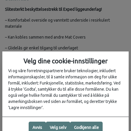
Slitesterkt beskyttelsestrekk til Exped liggeunderlag!
– Komfortabel overside og vanntett underside i resirkulert
materiale
– Kan kobles sammen med andre Mat Covers
– Glidelås gir enkel tilgang til underlaget
Mat Cover er et lett, men robust trekk til rektangulære EXPED-
Velg dine cookie-innstillinger
liggeunderlag. Det gjør et lettvektsunderlag mer slitesterkt og gir
Vi og våre forretningspartnere bruker teknologier, inkludert
en solid og holdbar liggeflate. Trekket er laget av resirkulert nylon
informasjonskapsler, til å samle informasjon om deg for ulike
som tåler både slitasje og rifter.
formål, inkludert: Funksjonelle, statistiske, markedsføring. Ved
Passer underlag opptil 9 cm tykkelse.
å trykke 'Godta', samtykker du til alle disse formålene. Du kan
også velge hvilke formål du samtykker til ved å klikke på
Vekt:
avmerkingsboksen ved siden av formålet, og deretter trykke
'Lagre innstillinger'.
• M: 175 g
• MW: 210 g
Avvis
Velg selv
Godkjenn alle