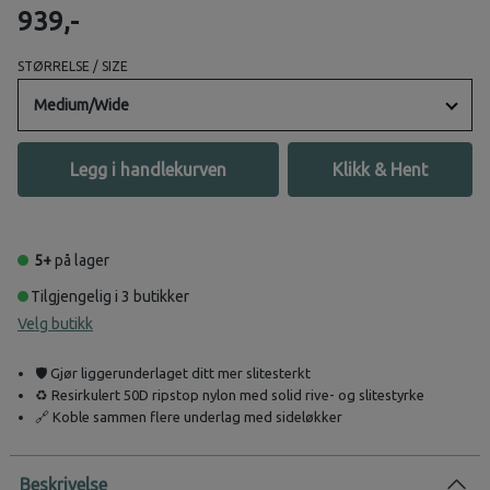
939,-
STØRRELSE / SIZE
Medium/Wide
Legg i handlekurven
Klikk & Hent
5+
på lager
Tilgjengelig i 3 butikker
Velg butikk
🛡️ Gjør liggerunderlaget ditt mer slitesterkt
♻️ Resirkulert 50D ripstop nylon med solid rive- og slitestyrke
🔗 Koble sammen flere underlag med sideløkker
Beskrivelse