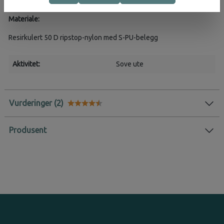
• LW: 225 g
Materiale:
Resirkulert 50 D ripstop-nylon med S-PU-belegg
Aktivitet:
Sove ute
Vurderinger
Karakter:
4.8 av 5 mulige
Produsent