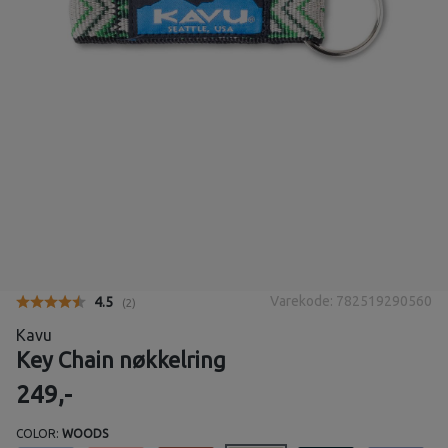
Varekode: 782519290560
Gjennomsnittskarakter:
4.5
(
stemmer:
2
)
Kavu
Key Chain nøkkelring
249,-
COLOR:
WOODS