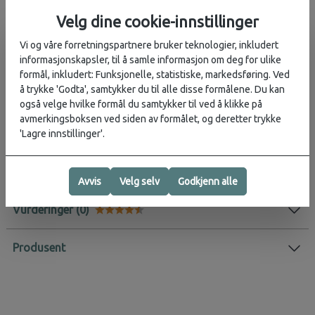
Velg dine cookie-innstillinger
Beskrivelse
Vi og våre forretningspartnere bruker teknologier, inkludert
Ta med deg KAVU-stilen i lommen og overalt!
informasjonskapsler, til å samle informasjon om deg for ulike
formål, inkludert: Funksjonelle, statistiske, markedsføring. Ved
Mønstret nøkkelring i 2,5 cm bredt, vevd webbing med 3,2 cm delt
å trykke 'Godta', samtykker du til alle disse formålene. Du kan
nøkkelring i nikkel.
også velge hvilke formål du samtykker til ved å klikke på
avmerkingsboksen ved siden av formålet, og deretter trykke
Materiale:
100 % polypropylen
'Lagre innstillinger'.
Størrelse:
9 cm webbing / 11,5 cm total lengde inkludert
metallringen
Avvis
Velg selv
Godkjenn alle
Vurderinger
Karakter:
4.5 av 5 mulige
Produsent