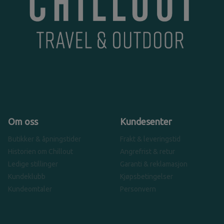
Om oss
Kundesenter
Butikker & åpningstider
Frakt & leveringstid
Historien om Chillout
Angrefrist & retur
Ledige stillinger
Garanti & reklamasjon
Kundeklubb
Kjøpsbetingelser
Kundeomtaler
Personvern