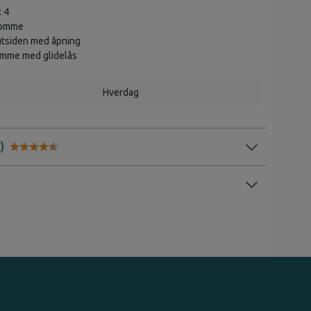
: 4
lomme
tsiden med åpning
omme med glidelås
Hverdag
Karakter:
4.5 av 5 mulige