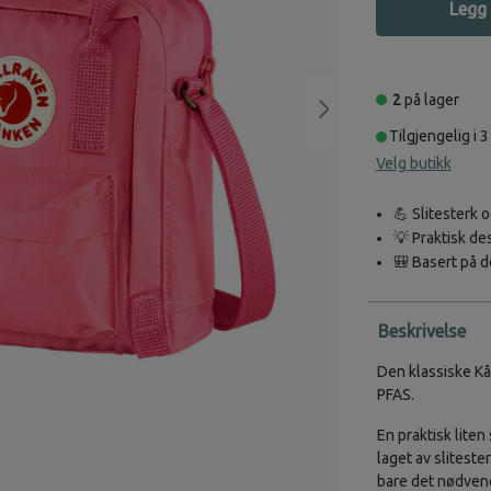
Legg 
2
på lager
Tilgjengelig i 3
Velg butikk
💪 Slitesterk 
💡 Praktisk de
🎒 Basert på d
Beskrivelse
Den klassiske Kå
PFAS.
En praktisk lite
laget av slitest
bare det nødven