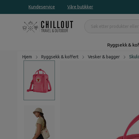
Kundeservice
Våre butikker
Ryggsekk & kof
Hjem
Ryggsekk & koffert
Vesker & bagger
Skul