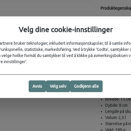
Produktegenska
Hovedrom med
Lett tilgjeng
Velg dine cookie-innstillinger
Justerbar sku
Slitesterk og
artnere bruker teknologier, inkludert informasjonskapsler, til å samle in
Navnelapp på 
 Funksjonelle, statistiske, markedsføring. Ved å trykke 'Godta', samtykker d
Materialspesifik
velge hvilke formål du samtykker til ved å klikke på avmerkingsboksen v
e innstillinger'.
Materiale: Vin
Innerstoff: 10
Tekniske detaljer
Avvis
Velg selv
Godkjenn alle
Høyde: 20 cm
Bredde: 15 c
Dybde: 8 cm
Lengde på sk
Volum: 2,5 l
Størrelse på n
Vekt: 190 g