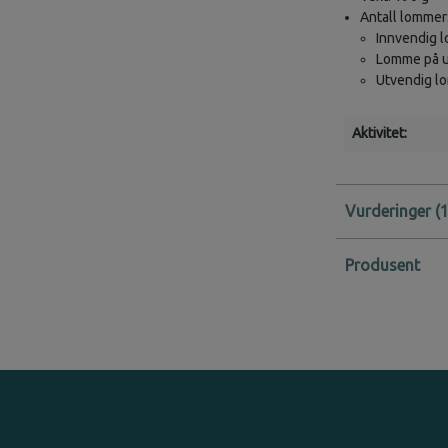
Antall lommer
Innvendig 
Lomme på u
Utvendig l
Aktivitet:
Vurderinger
Produsent