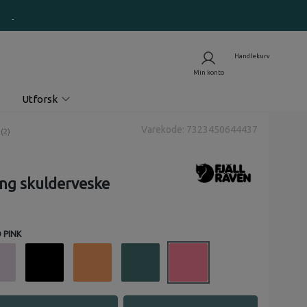
Utforsk
Varekode: 7323450644437
nomsnittskarakter:
(
stemmer:
2
)
ing skulderveske
 PINK