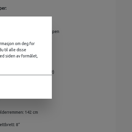
per:
 glidelås og innerlomme
elig baklomme med glidelås
lderstropp og håndtak på toppen
 vannavvisende
formasjon om deg for
innsiden
u til alle disse
asjon:
ed siden av formålet,
ylon F – 100 % vinylal
0 % polyamid 70D (resirkulert)
:
m
ulderremmen: 142 cm
ettbrett: 8”