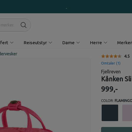
fert
Reiseutstyr
Dame
Herre
Merker
dervesker
Gjen
4.5
Omtaler (
1
)
Fjellreven
Kånken Sl
999,-
COLOR:
FLAMINGO