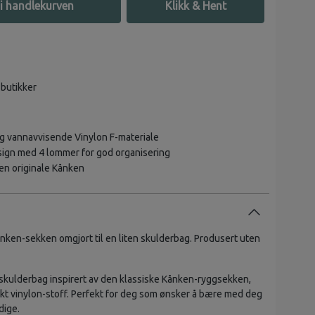
i handlekurven
Klikk & Hent
 butikker
og vannavvisende Vinylon F-materiale
sign med 4 lommer for god organisering
en originale Kånken
nken-sekken omgjort til en liten skulderbag. Produsert uten
n skulderbag inspirert av den klassiske Kånken-ryggsekken,
erkt vinylon-stoff. Perfekt for deg som ønsker å bære med deg
dige.