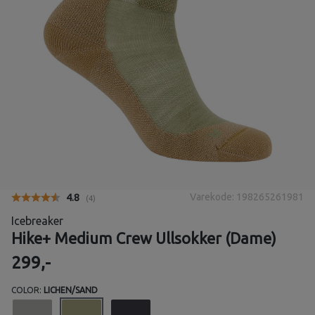
Varekode: 198265261981
Gjennomsnittskarakter:
4.8
(
stemmer:
4
)
Icebreaker
Hike+ Medium Crew Ullsokker (Dame)
299,-
COLOR:
LICHEN/SAND