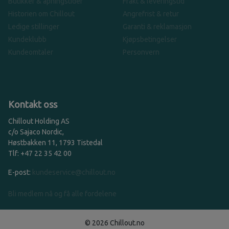
Butikker & åpningstider
Frakt & leveringstid
Historien om Chillout
Angrefrist & retur
Ledige stillinger
Garanti & reklamasjon
Kundeklubb
Kjøpsbetingelser
Kundeomtaler
Personvern
Kontakt oss
Chillout Holding AS
c/o Sajaco Nordic,
Høstbakken 11, 1793 Tistedal
Tlf: +47 22 35 42 00
E-post:
kundeservice@chillout.no
Bli medlem nå og få alle fordelene
© 2026 Chillout.no