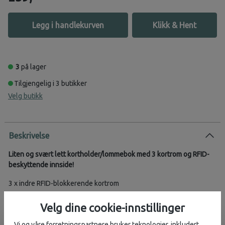
Legg i handlekurven
Klikk & Hent
3
på lager
Tilgjengelig i 3 butikker
Velg butikk
Beskrivelse
Liten og svært lett kortholder/lommebok med 3 kortrom og RFID-
beskyttende innside!
3 x indre RFID-blokkerende kortrom
1 x ytre "tæppeklart" kortrom (uten RFID-beskyttelse)
Velg dine cookie-innstillinger
Plass til sedler, kontanter
Vi og våre forretningspartnere bruker teknologier, inkludert