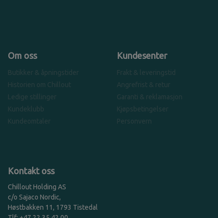
Om oss
Kundesenter
Butikker & åpningstider
Frakt & leveringstid
Historien om Chillout
Angrefrist & retur
Ledige stillinger
Garanti & reklamasjon
Kundeklubb
Kjøpsbetingelser
Kundeomtaler
Personvern
Kontakt oss
Chillout Holding AS
c/o Sajaco Nordic,
Høstbakken 11, 1793 Tistedal
Tlf: +47 22 35 42 00