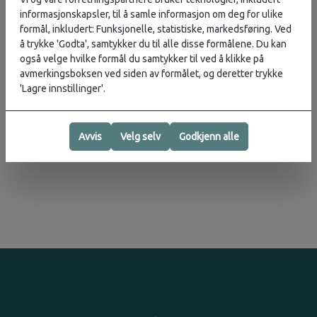
informasjonskapsler, til å samle informasjon om deg for ulike
NB! The Micro Wallet kommer i 2 fargevarianter som vist på
formål, inkludert: Funksjonelle, statistiske, markedsføring. Ved
bildene: lysegrå/grønn og mørkeblå/orange. Vi sender tilfeldig,
å trykke 'Godta', samtykker du til alle disse formålene. Du kan
men ta kontakt med oss om du har et spesielt ønske, så forsøker vi
også velge hvilke formål du samtykker til ved å klikke på
å legge til rette for det.
avmerkingsboksen ved siden av formålet, og deretter trykke
'Lagre innstillinger'.
Vurderinger
Avvis
Velg selv
Godkjenn alle
Produsent